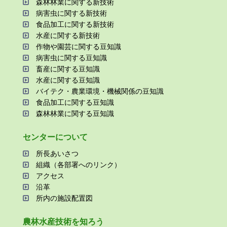
森林林業に関する新技術
病害⾍に関する新技術
⾷品加⼯に関する新技術
⽔産に関する新技術
作物や園芸に関する⾖知識
病害⾍に関する⾖知識
畜産に関する⾖知識
⽔産に関する⾖知識
バイテク・農業環境・機械関係の⾖知識
⾷品加⼯に関する⾖知識
森林林業に関する⾖知識
センターについて
所⻑あいさつ
組織（各部署へのリンク）
アクセス
沿⾰
所内の施設配置図
農林⽔産技術を知ろう