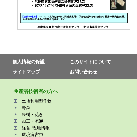
個⼈情報の保護
このサイトについて
サイトマップ
お問い合わせ
⽣産者技術者の⽅へ
⼟地利⽤型作物
野菜
果樹・花き
加⼯・流通
経営･現地情報
環境病害⾍