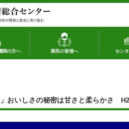
機関の方へ
県民の皆様へ
センタ
果
状況（特許）
状況（品種）
為への対応
の対応
畜産に関する新技術
森林林業に関する新技術
病害虫に関する新技術
食品加工に関する新技術
水産に関する新技術
作物や園芸に関する豆知識
病害虫に関する豆知識
畜産に関する豆知識
水産に関する豆知識
バイテク・農業環境・機械関係
食品加工に関する豆知識
森林林業に関する豆知識
作物や園芸に関する新技術
組織（各部
アクセス
沿革
所内の施設
所長あいさ
の豆知識
おいしさの秘密は甘さと柔らかさ H22