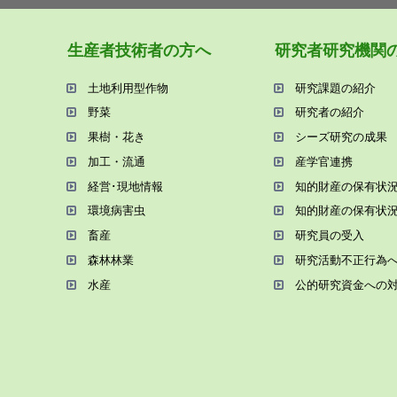
⽣産者技術者の⽅へ
研究者研究機関
⼟地利⽤型作物
研究課題の紹介
野菜
研究者の紹介
果樹・花き
シーズ研究の成果
加⼯・流通
産学官連携
経営･現地情報
知的財産の保有状
環境病害⾍
知的財産の保有状
畜産
研究員の受⼊
森林林業
研究活動不正⾏為
⽔産
公的研究資金への