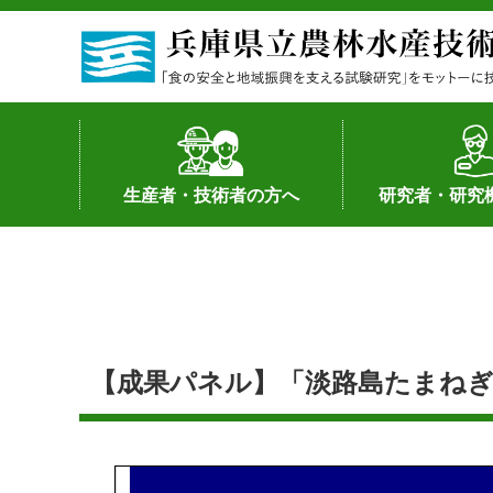
生産者・技術者の方へ
研究者・研究
野菜
果樹・花き
加工・流通
経営･現地情報
環境病害虫
畜産
森林林業
水産
基幹種雄牛の紹介
土地利用型作物
シーズ研究の成
産学官連携
知的財産の保有
知的財産の保有
研究員の受入
研究活動不正行
公的研究資金へ
研究者の紹介
【成果パネル】「淡路島たまねぎ」