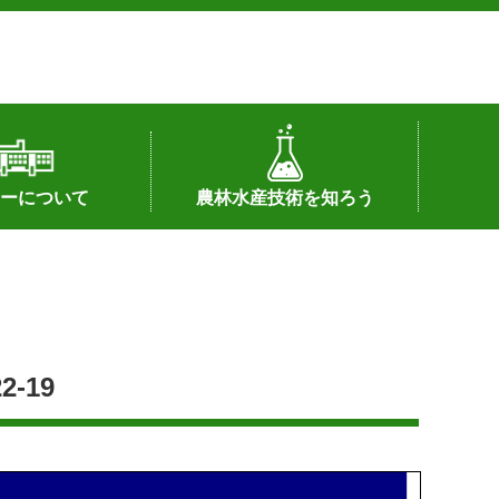
ーについて
農林水産技術を知ろう
署へのリンク）
配置図
つ
私の試験研究
試験研究課題
第6期中期業務計画
オンライン研究報告
刊行物
知的財産に関する相談窓口
センターの話題
-19