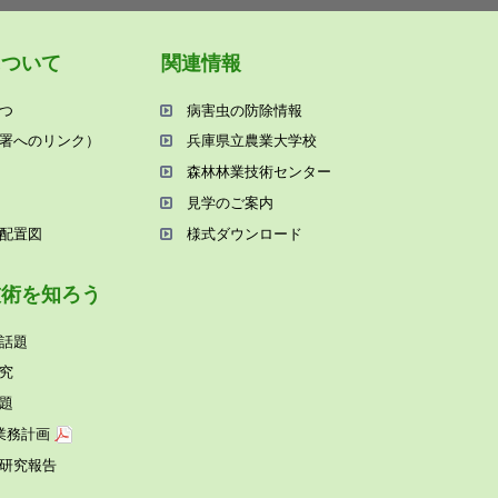
について
関連情報
つ
病害⾍の防除情報
署へのリンク）
兵庫県⽴農業⼤学校
森林林業技術センター
⾒学のご案内
配置図
様式ダウンロード
技術を知ろう
話題
究
題
業務計画
研究報告