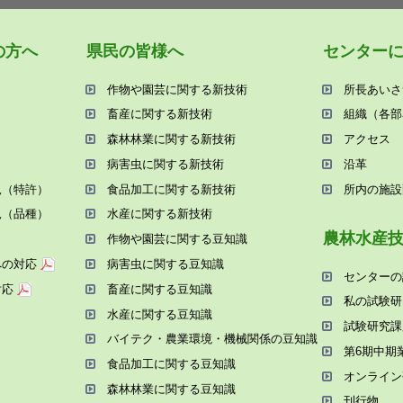
の⽅へ
県⺠の皆様へ
センター
作物や園芸に関する新技術
所⻑あいさ
畜産に関する新技術
組織（各部
森林林業に関する新技術
アクセス
病害⾍に関する新技術
沿⾰
況（特許）
⾷品加⼯に関する新技術
所内の施設
況（品種）
⽔産に関する新技術
農林⽔産
作物や園芸に関する⾖知識
への対応
病害⾍に関する⾖知識
センターの
対応
畜産に関する⾖知識
私の試験研
⽔産に関する⾖知識
試験研究課
バイテク・農業環境・機械関係の⾖知識
第6期中期
⾷品加⼯に関する⾖知識
オンライン
森林林業に関する⾖知識
刊⾏物