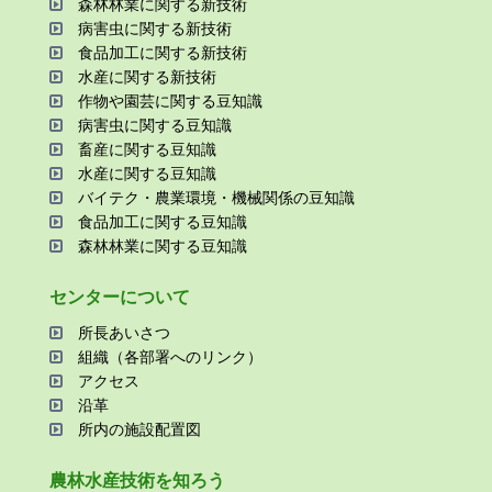
森林林業に関する新技術
病害⾍に関する新技術
⾷品加⼯に関する新技術
⽔産に関する新技術
作物や園芸に関する⾖知識
病害⾍に関する⾖知識
畜産に関する⾖知識
⽔産に関する⾖知識
バイテク・農業環境・機械関係の⾖知識
⾷品加⼯に関する⾖知識
森林林業に関する⾖知識
センターについて
所⻑あいさつ
組織（各部署へのリンク）
アクセス
沿⾰
所内の施設配置図
農林⽔産技術を知ろう