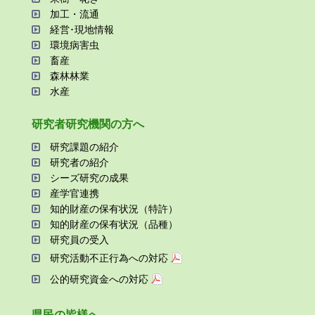
加⼯・流通
経営･現地情報
環境病害⾍
畜産
森林林業
⽔産
研究者研究機関の⽅へ
研究課題の紹介
研究者の紹介
シーズ研究の成果
産学官連携
知的財産の保有状況（特許）
知的財産の保有状況（品種）
研究員の受⼊
研究活動不正⾏為への対応
公的研究資金への対応
県⺠の皆様へ