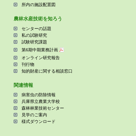
所内の施設配置図
農林⽔産技術を知ろう
センターの話題
私の試験研究
試験研究課題
第6期中期業務計画
オンライン研究報告
刊⾏物
知的財産に関する相談窓⼝
関連情報
病害⾍の防除情報
兵庫県⽴農業⼤学校
森林林業技術センター
⾒学のご案内
様式ダウンロード