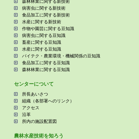
森林林業に関する新技術
病害⾍に関する新技術
⾷品加⼯に関する新技術
⽔産に関する新技術
作物や園芸に関する⾖知識
病害⾍に関する⾖知識
畜産に関する⾖知識
⽔産に関する⾖知識
バイテク・農業環境・機械関係の⾖知識
⾷品加⼯に関する⾖知識
森林林業に関する⾖知識
センターについて
所⻑あいさつ
組織（各部署へのリンク）
アクセス
沿⾰
所内の施設配置図
農林⽔産技術を知ろう