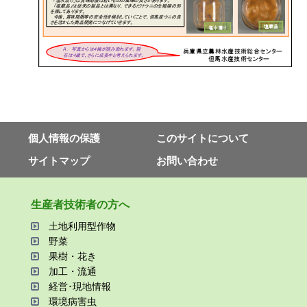
個⼈情報の保護
このサイトについて
サイトマップ
お問い合わせ
⽣産者技術者の⽅へ
⼟地利⽤型作物
野菜
果樹・花き
加⼯・流通
経営･現地情報
環境病害⾍