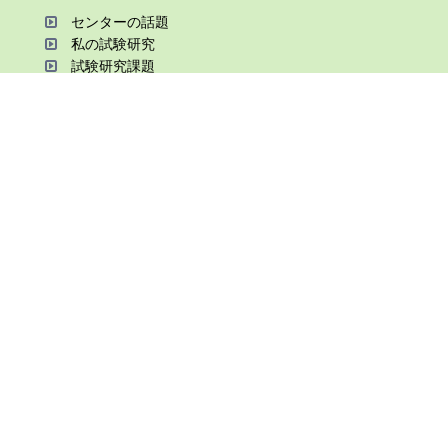
センターの話題
私の試験研究
試験研究課題
第6期中期業務計画
オンライン研究報告
刊⾏物
知的財産に関する相談窓⼝
関連情報
病害⾍の防除情報
兵庫県⽴農業⼤学校
森林林業技術センター
⾒学のご案内
様式ダウンロード
兵庫県⽴農林⽔産技術総合センター