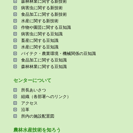
森林林業に関する新技術
病害⾍に関する新技術
⾷品加⼯に関する新技術
⽔産に関する新技術
作物や園芸に関する⾖知識
病害⾍に関する⾖知識
畜産に関する⾖知識
⽔産に関する⾖知識
バイテク・農業環境・機械関係の⾖知識
⾷品加⼯に関する⾖知識
森林林業に関する⾖知識
センターについて
所⻑あいさつ
組織（各部署へのリンク）
アクセス
沿⾰
所内の施設配置図
農林⽔産技術を知ろう