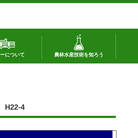
ーについて
農林水産技術を知ろう
署へのリンク）
配置図
つ
私の試験研究
試験研究課題
第6期中期業務計画
オンライン研究報告
刊行物
知的財産に関する相談窓口
センターの話題
22-4