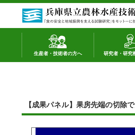
生産者・技術者の方へ
研究者・研究
野菜
果樹・花き
加工・流通
経営･現地情報
環境病害虫
畜産
森林林業
水産
基幹種雄牛の紹介
土地利用型作物
シーズ研究の成
産学官連携
知的財産の保有
知的財産の保有
研究員の受入
研究活動不正行
公的研究資金へ
研究者の紹介
【成果パネル】果房先端の切除で