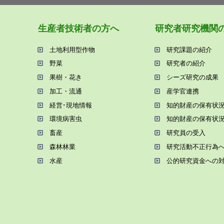
⽣産者技術者の⽅へ
研究者研究機関
⼟地利⽤型作物
研究課題の紹介
野菜
研究者の紹介
果樹・花き
シーズ研究の成果
加⼯・流通
産学官連携
経営･現地情報
知的財産の保有状
環境病害⾍
知的財産の保有状
畜産
研究員の受⼊
森林林業
研究活動不正⾏為
⽔産
公的研究資金への