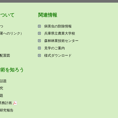
について
関連情報
つ
病害⾍の防除情報
署へのリンク）
兵庫県⽴農業⼤学校
森林林業技術センター
⾒学のご案内
配置図
様式ダウンロード
技術を知ろう
話題
究
題
業務計画
研究報告