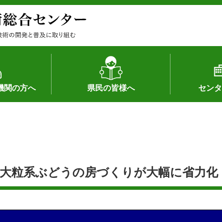
機関の方へ
県民の皆様へ
センタ
果
状況（特許）
状況（品種）
為への対応
の対応
畜産に関する新技術
森林林業に関する新技術
病害虫に関する新技術
食品加工に関する新技術
水産に関する新技術
作物や園芸に関する豆知識
病害虫に関する豆知識
畜産に関する豆知識
水産に関する豆知識
バイテク・農業環境・機械関係
食品加工に関する豆知識
森林林業に関する豆知識
作物や園芸に関する新技術
組織（各部
アクセス
沿革
所内の施設
所長あいさ
の豆知識
大粒系ぶどうの房づくりが大幅に省力化 H