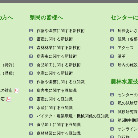
の⽅へ
県⺠の皆様へ
センター
作物や園芸に関する新技術
所⻑あいさ
畜産に関する新技術
組織（各部
森林林業に関する新技術
アクセス
病害⾍に関する新技術
沿⾰
況（特許）
⾷品加⼯に関する新技術
所内の施設
況（品種）
⽔産に関する新技術
農林⽔産
作物や園芸に関する⾖知識
への対応
病害⾍に関する⾖知識
センターの
対応
畜産に関する⾖知識
私の試験研
⽔産に関する⾖知識
試験研究課
バイテク・農業環境・機械関係の⾖知識
第6期中期
⾷品加⼯に関する⾖知識
オンライン
森林林業に関する⾖知識
刊⾏物