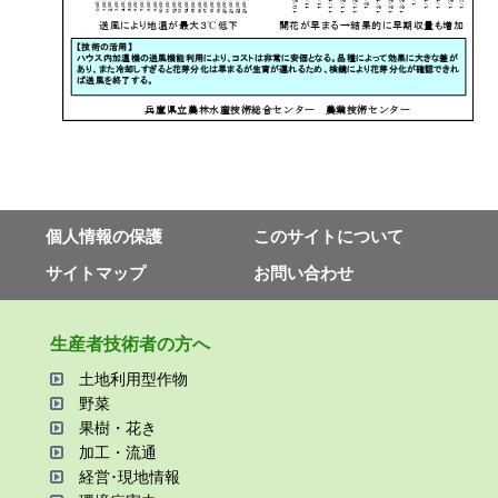
個⼈情報の保護
このサイトについて
サイトマップ
お問い合わせ
⽣産者技術者の⽅へ
⼟地利⽤型作物
野菜
果樹・花き
加⼯・流通
経営･現地情報