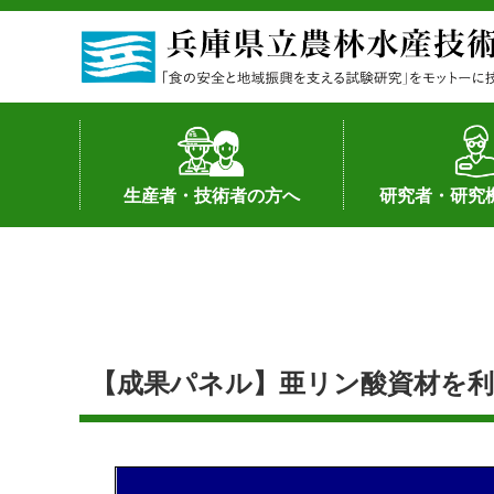
生産者・技術者の方へ
研究者・研究
野菜
果樹・花き
加工・流通
経営･現地情報
環境病害虫
畜産
森林林業
水産
基幹種雄牛の紹介
土地利用型作物
シーズ研究の成
産学官連携
知的財産の保有
知的財産の保有
研究員の受入
研究活動不正行
公的研究資金へ
研究者の紹介
【成果パネル】亜リン酸資材を利用