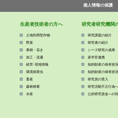
個⼈情報の保護
⽣産者技術者の⽅へ
研究者研究機関
⼟地利⽤型作物
研究課題の紹介
野菜
研究者の紹介
果樹・花き
シーズ研究の成果
加⼯・流通
産学官連携
経営･現地情報
知的財産の保有状
環境病害⾍
知的財産の保有状
畜産
研究員の受⼊
森林林業
研究活動不正⾏為
⽔産
公的研究資金への