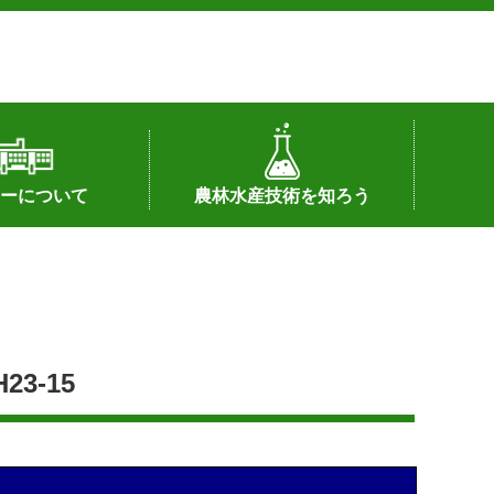
ーについて
農林水産技術を知ろう
署へのリンク）
配置図
つ
私の試験研究
試験研究課題
第6期中期業務計画
オンライン研究報告
刊行物
知的財産に関する相談窓口
センターの話題
3-15