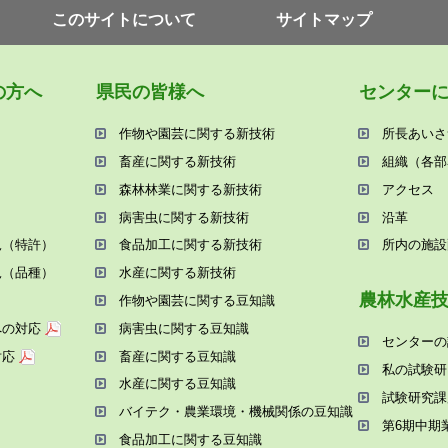
このサイトについて
サイトマップ
の⽅へ
県⺠の皆様へ
センター
作物や園芸に関する新技術
所⻑あいさ
畜産に関する新技術
組織（各部
森林林業に関する新技術
アクセス
病害⾍に関する新技術
沿⾰
況（特許）
⾷品加⼯に関する新技術
所内の施設
況（品種）
⽔産に関する新技術
農林⽔産
作物や園芸に関する⾖知識
への対応
病害⾍に関する⾖知識
センターの
対応
畜産に関する⾖知識
私の試験研
⽔産に関する⾖知識
試験研究課
バイテク・農業環境・機械関係の⾖知識
第6期中期
⾷品加⼯に関する⾖知識