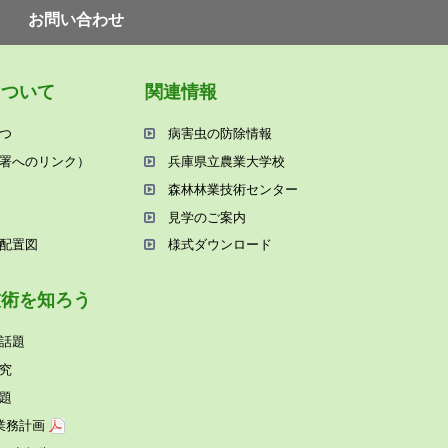
お問い合わせ
について
関連情報
つ
病害⾍の防除情報
署へのリンク）
兵庫県⽴農業⼤学校
森林林業技術センター
⾒学のご案内
配置図
様式ダウンロード
技術を知ろう
話題
究
題
業務計画