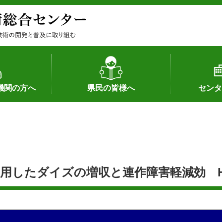
機関の方へ
県民の皆様へ
センタ
果
状況（特許）
状況（品種）
為への対応
の対応
畜産に関する新技術
森林林業に関する新技術
病害虫に関する新技術
食品加工に関する新技術
水産に関する新技術
作物や園芸に関する豆知識
病害虫に関する豆知識
畜産に関する豆知識
水産に関する豆知識
バイテク・農業環境・機械関係
食品加工に関する豆知識
森林林業に関する豆知識
作物や園芸に関する新技術
組織（各部
アクセス
沿革
所内の施設
所長あいさ
の豆知識
したダイズの増収と連作障害軽減効 H2