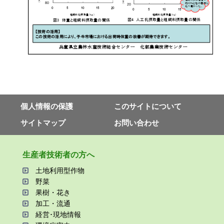
個⼈情報の保護
このサイトについて
サイトマップ
お問い合わせ
⽣産者技術者の⽅へ
⼟地利⽤型作物
野菜
果樹・花き
加⼯・流通
経営･現地情報