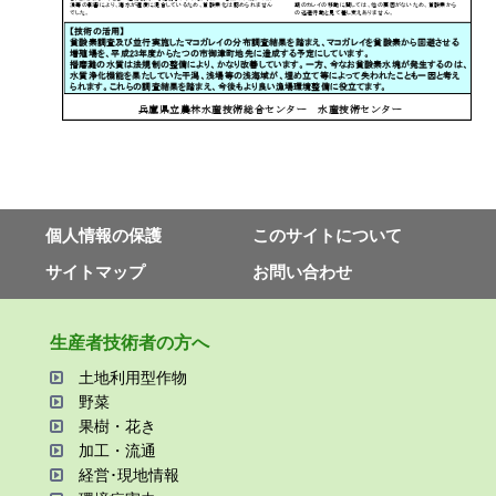
個⼈情報の保護
このサイトについて
サイトマップ
お問い合わせ
⽣産者技術者の⽅へ
⼟地利⽤型作物
野菜
果樹・花き
加⼯・流通
経営･現地情報