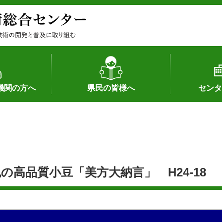
機関の方へ
県民の皆様へ
センタ
果
状況（特許）
状況（品種）
為への対応
の対応
畜産に関する新技術
森林林業に関する新技術
病害虫に関する新技術
食品加工に関する新技術
水産に関する新技術
作物や園芸に関する豆知識
病害虫に関する豆知識
畜産に関する豆知識
水産に関する豆知識
バイテク・農業環境・機械関係
食品加工に関する豆知識
森林林業に関する豆知識
作物や園芸に関する新技術
組織（各部
アクセス
沿革
所内の施設
所長あいさ
の豆知識
高品質小豆「美方大納言」 H24-18