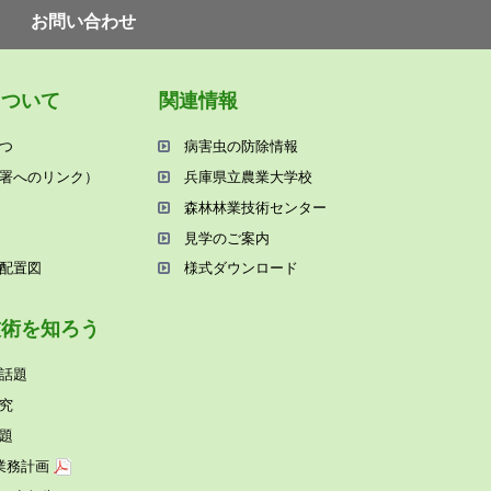
お問い合わせ
について
関連情報
つ
病害⾍の防除情報
署へのリンク）
兵庫県⽴農業⼤学校
森林林業技術センター
⾒学のご案内
配置図
様式ダウンロード
技術を知ろう
話題
究
題
業務計画