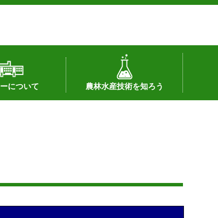
ーについて
農林水産技術を知ろう
署へのリンク）
配置図
つ
私の試験研究
試験研究課題
第6期中期業務計画
オンライン研究報告
刊行物
知的財産に関する相談窓口
センターの話題