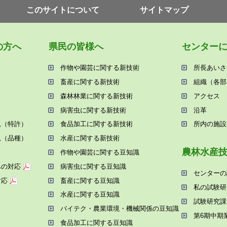
このサイトについて
サイトマップ
の⽅へ
県⺠の皆様へ
センター
作物や園芸に関する新技術
所⻑あいさ
畜産に関する新技術
組織（各部
森林林業に関する新技術
アクセス
病害⾍に関する新技術
沿⾰
況（特許）
⾷品加⼯に関する新技術
所内の施設
況（品種）
⽔産に関する新技術
農林⽔産
作物や園芸に関する⾖知識
への対応
病害⾍に関する⾖知識
センターの
対応
畜産に関する⾖知識
私の試験研
⽔産に関する⾖知識
試験研究課
バイテク・農業環境・機械関係の⾖知識
第6期中期
⾷品加⼯に関する⾖知識