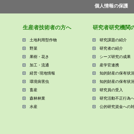
個⼈情報の保護
⽣産者技術者の⽅へ
研究者研究機関
⼟地利⽤型作物
研究課題の紹介
野菜
研究者の紹介
果樹・花き
シーズ研究の成果
加⼯・流通
産学官連携
経営･現地情報
知的財産の保有状
環境病害⾍
知的財産の保有状
畜産
研究員の受⼊
森林林業
研究活動不正⾏為
⽔産
公的研究資金への