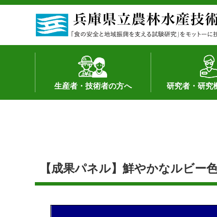
生産者・技術者の方へ
研究者・研究
野菜
果樹・花き
加工・流通
経営･現地情報
環境病害虫
畜産
森林林業
水産
基幹種雄牛の紹介
土地利用型作物
シーズ研究の成
産学官連携
知的財産の保有
知的財産の保有
研究員の受入
研究活動不正行
公的研究資金へ
研究者の紹介
【成果パネル】鮮やかなルビー色の