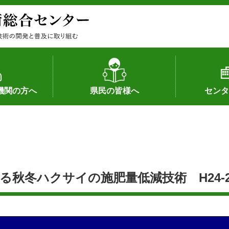
機関の方へ
県民の皆様へ
センタ
果
状況（特許）
状況（品種）
為への対応
の対応
畜産に関する新技術
森林林業に関する新技術
病害虫に関する新技術
食品加工に関する新技術
水産に関する新技術
作物や園芸に関する豆知識
病害虫に関する豆知識
畜産に関する豆知識
水産に関する豆知識
バイテク・農業環境・機械関係
食品加工に関する豆知識
森林林業に関する豆知識
作物や園芸に関する新技術
組織（各部
アクセス
沿革
所内の施設
所長あいさ
の豆知識
秋冬ハクサイの施肥量低減技術 H24-2