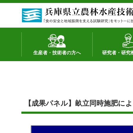
生産者・技術者の方へ
研究者・研究
野菜
果樹・花き
加工・流通
経営･現地情報
環境病害虫
畜産
森林林業
水産
基幹種雄牛の紹介
土地利用型作物
シーズ研究の成
産学官連携
知的財産の保有
知的財産の保有
研究員の受入
研究活動不正行
公的研究資金へ
研究者の紹介
【成果パネル】畝立同時施肥による