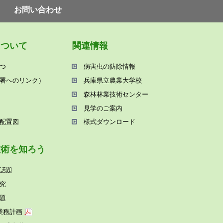
お問い合わせ
について
関連情報
つ
病害⾍の防除情報
署へのリンク）
兵庫県⽴農業⼤学校
森林林業技術センター
⾒学のご案内
配置図
様式ダウンロード
技術を知ろう
話題
究
題
業務計画