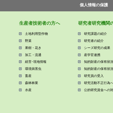
個⼈情報の保護
⽣産者技術者の⽅へ
研究者研究機関
⼟地利⽤型作物
研究課題の紹介
野菜
研究者の紹介
果樹・花き
シーズ研究の成果
加⼯・流通
産学官連携
経営･現地情報
知的財産の保有状
環境病害⾍
知的財産の保有状
畜産
研究員の受⼊
森林林業
研究活動不正⾏為
⽔産
公的研究資金への