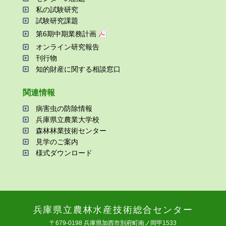
私の試験研究
試験研究課題
第6期中期業務計画
オンライン研究報告
刊⾏物
知的財産に関する相談窓⼝
関連情報
病害⾍の防除情報
兵庫県⽴農業⼤学校
森林林業技術センター
⾒学のご案内
様式ダウンロード
兵庫県⽴農林⽔産技術総合センター
〒679-0198 兵庫県加⻄市別府町南ノ岡甲1533