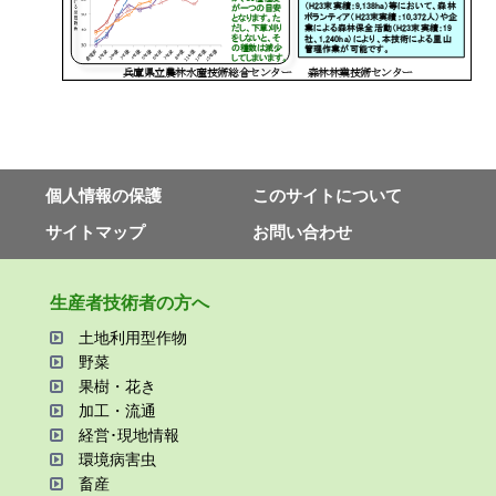
個⼈情報の保護
このサイトについて
サイトマップ
お問い合わせ
⽣産者技術者の⽅へ
⼟地利⽤型作物
野菜
果樹・花き
加⼯・流通
経営･現地情報
環境病害⾍
畜産