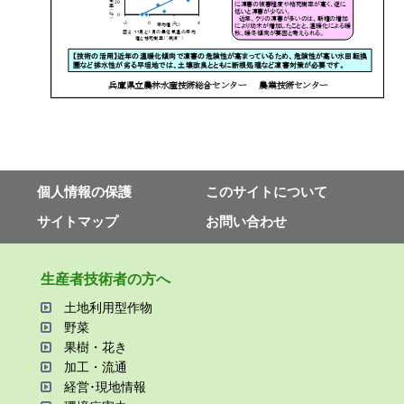
個⼈情報の保護
このサイトについて
サイトマップ
お問い合わせ
⽣産者技術者の⽅へ
⼟地利⽤型作物
野菜
果樹・花き
加⼯・流通
経営･現地情報