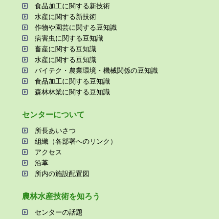
⾷品加⼯に関する新技術
⽔産に関する新技術
作物や園芸に関する⾖知識
病害⾍に関する⾖知識
畜産に関する⾖知識
⽔産に関する⾖知識
バイテク・農業環境・機械関係の⾖知識
⾷品加⼯に関する⾖知識
森林林業に関する⾖知識
センターについて
所⻑あいさつ
組織（各部署へのリンク）
アクセス
沿⾰
所内の施設配置図
農林⽔産技術を知ろう
センターの話題