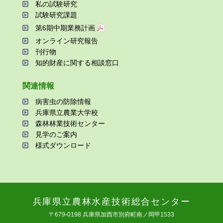
私の試験研究
試験研究課題
第6期中期業務計画
オンライン研究報告
刊⾏物
知的財産に関する相談窓⼝
関連情報
病害⾍の防除情報
兵庫県⽴農業⼤学校
森林林業技術センター
⾒学のご案内
様式ダウンロード
兵庫県⽴農林⽔産技術総合センター
〒679-0198 兵庫県加⻄市別府町南ノ岡甲1533