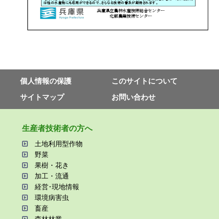
個⼈情報の保護
このサイトについて
サイトマップ
お問い合わせ
⽣産者技術者の⽅へ
⼟地利⽤型作物
野菜
果樹・花き
加⼯・流通
経営･現地情報
環境病害⾍
畜産