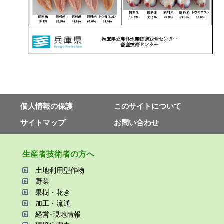
個⼈情報の保護
このサイトについて
サイトマップ
お問い合わせ
⽣産者技術者の⽅へ
⼟地利⽤型作物
野菜
果樹・花き
加⼯・流通
経営･現地情報