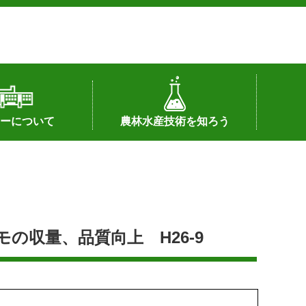
ーについて
農林水産技術を知ろう
署へのリンク）
配置図
つ
私の試験研究
試験研究課題
第6期中期業務計画
オンライン研究報告
刊行物
知的財産に関する相談窓口
センターの話題
収量、品質向上 H26-9