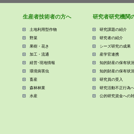
⽣産者技術者の⽅へ
研究者研究機関
⼟地利⽤型作物
研究課題の紹介
野菜
研究者の紹介
果樹・花き
シーズ研究の成果
加⼯・流通
産学官連携
経営･現地情報
知的財産の保有状
環境病害⾍
知的財産の保有状
畜産
研究員の受⼊
森林林業
研究活動不正⾏為
⽔産
公的研究資金への