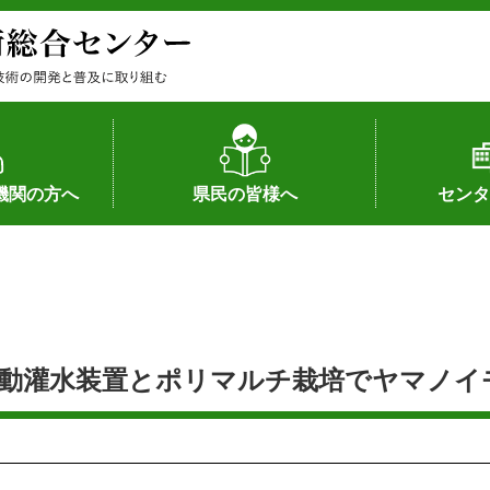
機関の方へ
県民の皆様へ
センタ
果
状況（特許）
状況（品種）
為への対応
の対応
畜産に関する新技術
森林林業に関する新技術
病害虫に関する新技術
食品加工に関する新技術
水産に関する新技術
作物や園芸に関する豆知識
病害虫に関する豆知識
畜産に関する豆知識
水産に関する豆知識
バイテク・農業環境・機械関係
食品加工に関する豆知識
森林林業に関する豆知識
作物や園芸に関する新技術
組織（各部
アクセス
沿革
所内の施設
所長あいさ
の豆知識
動灌水装置とポリマルチ栽培でヤマノイモの