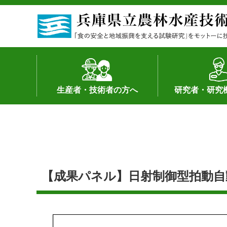
生産者・技術者の方へ
研究者・研究
野菜
果樹・花き
加工・流通
経営･現地情報
環境病害虫
畜産
森林林業
水産
基幹種雄牛の紹介
土地利用型作物
シーズ研究の成
産学官連携
知的財産の保有
知的財産の保有
研究員の受入
研究活動不正行
公的研究資金へ
研究者の紹介
【成果パネル】日射制御型拍動自