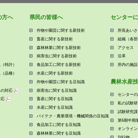
の⽅へ
県⺠の皆様へ
センター
作物や園芸に関する新技術
所⻑あいさ
畜産に関する新技術
組織（各部
森林林業に関する新技術
アクセス
病害⾍に関する新技術
沿⾰
況（特許）
⾷品加⼯に関する新技術
所内の施設
況（品種）
⽔産に関する新技術
農林⽔産
作物や園芸に関する⾖知識
への対応
病害⾍に関する⾖知識
センターの
対応
畜産に関する⾖知識
私の試験研
⽔産に関する⾖知識
試験研究課
バイテク・農業環境・機械関係の⾖知識
第6期中期
⾷品加⼯に関する⾖知識
オンライン
森林林業に関する⾖知識
刊⾏物