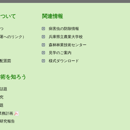
について
関連情報
つ
病害⾍の防除情報
署へのリンク）
兵庫県⽴農業⼤学校
森林林業技術センター
⾒学のご案内
配置図
様式ダウンロード
技術を知ろう
話題
究
題
業務計画
研究報告