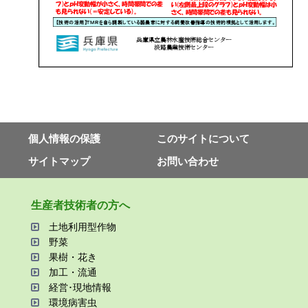
個⼈情報の保護
このサイトについて
サイトマップ
お問い合わせ
⽣産者技術者の⽅へ
⼟地利⽤型作物
野菜
果樹・花き
加⼯・流通
経営･現地情報
環境病害⾍