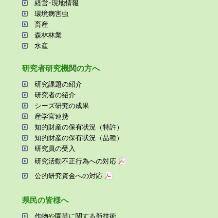
経営･現地情報
環境病害⾍
畜産
森林林業
⽔産
研究者研究機関の⽅へ
研究課題の紹介
研究者の紹介
シーズ研究の成果
産学官連携
知的財産の保有状況（特許）
知的財産の保有状況（品種）
研究員の受⼊
研究活動不正⾏為への対応
公的研究資金への対応
県⺠の皆様へ
作物や園芸に関する新技術