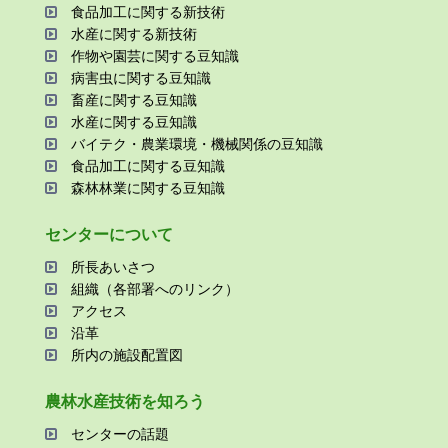
⾷品加⼯に関する新技術
⽔産に関する新技術
作物や園芸に関する⾖知識
病害⾍に関する⾖知識
畜産に関する⾖知識
⽔産に関する⾖知識
バイテク・農業環境・機械関係の⾖知識
⾷品加⼯に関する⾖知識
森林林業に関する⾖知識
センターについて
所⻑あいさつ
組織（各部署へのリンク）
アクセス
沿⾰
所内の施設配置図
農林⽔産技術を知ろう
センターの話題