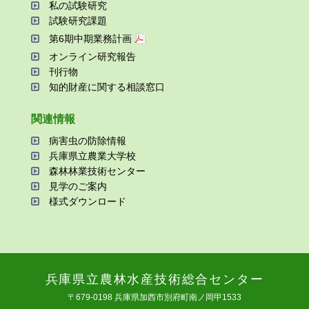
私の試験研究
試験研究課題
第6期中期業務計画
オンライン研究報告
刊⾏物
知的財産に関する相談窓⼝
関連情報
病害⾍の防除情報
兵庫県⽴農業⼤学校
森林林業技術センター
⾒学のご案内
様式ダウンロード
兵庫県⽴農林⽔産技術総合センター
〒679-0198 兵庫県加⻄市別府町南ノ岡甲1533