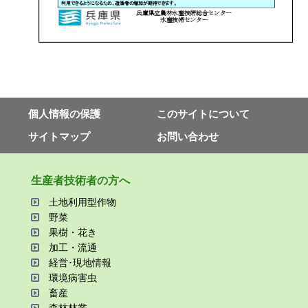
個⼈情報の保護
このサイトについて
サイトマップ
お問い合わせ
⽣産者技術者の⽅へ
⼟地利⽤型作物
野菜
果樹・花き
加⼯・流通
経営･現地情報
環境病害⾍
畜産