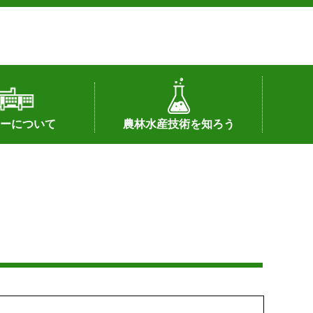
ーについて
農林水産技術を知ろう
署へのリンク）
配置図
つ
私の試験研究
試験研究課題
第6期中期業務計画
オンライン研究報告
刊行物
知的財産に関する相談窓口
センターの話題