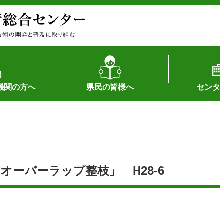
機関の方へ
県民の皆様へ
センタ
果
状況（特許）
状況（品種）
為への対応
の対応
畜産に関する新技術
森林林業に関する新技術
病害虫に関する新技術
食品加工に関する新技術
水産に関する新技術
作物や園芸に関する豆知識
病害虫に関する豆知識
畜産に関する豆知識
水産に関する豆知識
バイテク・農業環境・機械関係
食品加工に関する豆知識
森林林業に関する豆知識
作物や園芸に関する新技術
組織（各部
アクセス
沿革
所内の施設
所長あいさ
の豆知識
ーバーラップ整枝」 H28-6