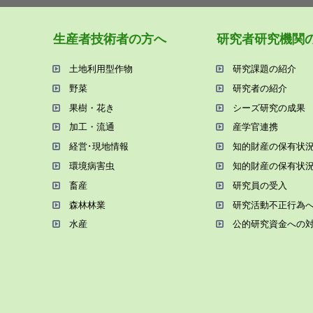
⽣産者技術者の⽅へ
研究者研究機関
⼟地利⽤型作物
研究課題の紹介
野菜
研究者の紹介
果樹・花き
シーズ研究の成果
加⼯・流通
産学官連携
経営･現地情報
知的財産の保有状
環境病害⾍
知的財産の保有状
畜産
研究員の受⼊
森林林業
研究活動不正⾏為
⽔産
公的研究資金への