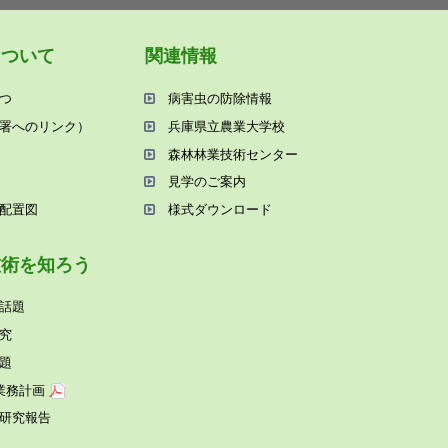
について
関連情報
つ
病害⾍の防除情報
署へのリンク）
兵庫県⽴農業⼤学校
森林林業技術センター
⾒学のご案内
配置図
様式ダウンロード
技術を知ろう
話題
究
題
業務計画
研究報告