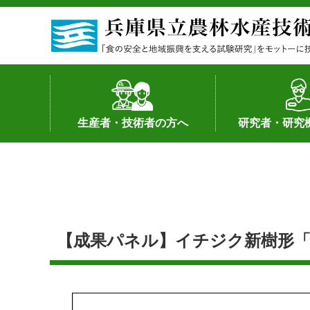
生産者・技術者の方へ
研究者・研究
野菜
果樹・花き
加工・流通
経営･現地情報
環境病害虫
畜産
森林林業
水産
基幹種雄牛の紹介
土地利用型作物
シーズ研究の成
産学官連携
知的財産の保有
知的財産の保有
研究員の受入
研究活動不正行
公的研究資金へ
研究者の紹介
【成果パネル】イチジク新樹形「オ