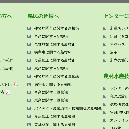
の⽅へ
県⺠の皆様へ
センター
作物や園芸に関する新技術
所⻑あいさ
畜産に関する新技術
組織（各部
森林林業に関する新技術
アクセス
病害⾍に関する新技術
沿⾰
況（特許）
⾷品加⼯に関する新技術
所内の施設
況（品種）
⽔産に関する新技術
農林⽔産
作物や園芸に関する⾖知識
への対応
病害⾍に関する⾖知識
センターの
対応
畜産に関する⾖知識
私の試験研
⽔産に関する⾖知識
試験研究課
バイテク・農業環境・機械関係の⾖知識
第6期中期
⾷品加⼯に関する⾖知識
オンライン
森林林業に関する⾖知識
刊⾏物