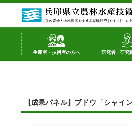
生産者・技術者の方へ
研究者・研究
野菜
果樹・花き
加工・流通
経営･現地情報
環境病害虫
畜産
森林林業
水産
基幹種雄牛の紹介
土地利用型作物
シーズ研究の成
産学官連携
知的財産の保有
知的財産の保有
研究員の受入
研究活動不正行
公的研究資金へ
研究者の紹介
【成果パネル】ブドウ「シャインマ