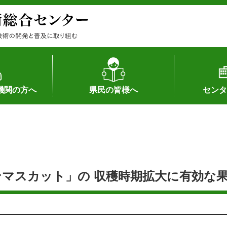
機関の方へ
県民の皆様へ
センタ
果
状況（特許）
状況（品種）
為への対応
の対応
畜産に関する新技術
森林林業に関する新技術
病害虫に関する新技術
食品加工に関する新技術
水産に関する新技術
作物や園芸に関する豆知識
病害虫に関する豆知識
畜産に関する豆知識
水産に関する豆知識
バイテク・農業環境・機械関係
食品加工に関する豆知識
森林林業に関する豆知識
作物や園芸に関する新技術
組織（各部
アクセス
沿革
所内の施設
所長あいさ
の豆知識
スカット」の 収穫時期拡大に有効な果実