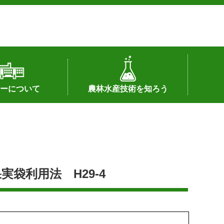
ーについて
農林水産技術を知ろう
署へのリンク）
配置図
つ
私の試験研究
試験研究課題
第6期中期業務計画
オンライン研究報告
刊行物
知的財産に関する相談窓口
センターの話題
袋利用法 H29-4