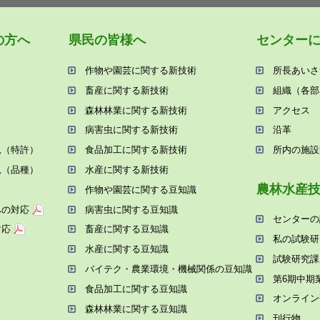
の⽅へ
県⺠の皆様へ
センター
作物や園芸に関する新技術
所⻑あいさ
畜産に関する新技術
組織（各部
森林林業に関する新技術
アクセス
病害⾍に関する新技術
沿⾰
況（特許）
⾷品加⼯に関する新技術
所内の施設
況（品種）
⽔産に関する新技術
農林⽔産
作物や園芸に関する⾖知識
への対応
病害⾍に関する⾖知識
センターの
対応
畜産に関する⾖知識
私の試験研
⽔産に関する⾖知識
試験研究課
バイテク・農業環境・機械関係の⾖知識
第6期中期
⾷品加⼯に関する⾖知識
オンライン
森林林業に関する⾖知識
刊⾏物