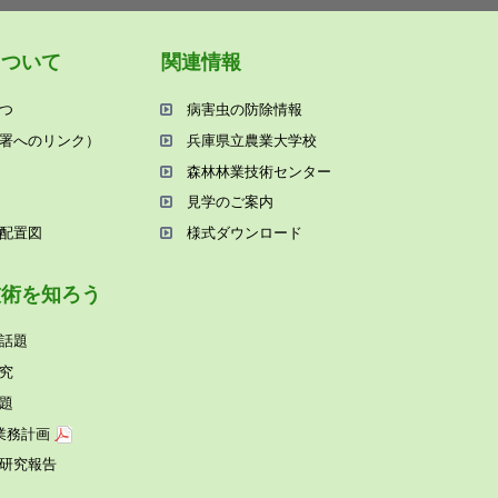
について
関連情報
つ
病害⾍の防除情報
署へのリンク）
兵庫県⽴農業⼤学校
森林林業技術センター
⾒学のご案内
配置図
様式ダウンロード
技術を知ろう
話題
究
題
業務計画
研究報告