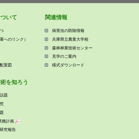
について
関連情報
つ
病害⾍の防除情報
署へのリンク）
兵庫県⽴農業⼤学校
森林林業技術センター
⾒学のご案内
配置図
様式ダウンロード
技術を知ろう
話題
究
題
業務計画
研究報告