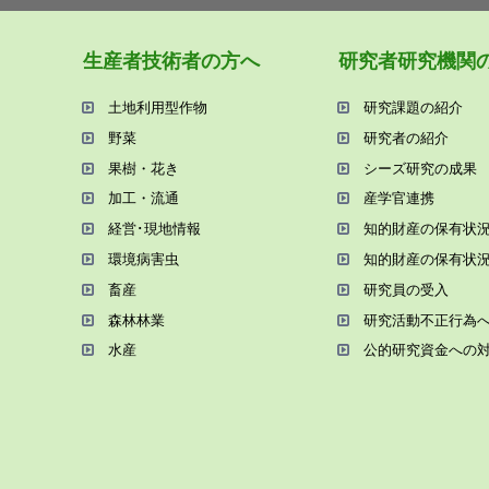
⽣産者技術者の⽅へ
研究者研究機関
⼟地利⽤型作物
研究課題の紹介
野菜
研究者の紹介
果樹・花き
シーズ研究の成果
加⼯・流通
産学官連携
経営･現地情報
知的財産の保有状
環境病害⾍
知的財産の保有状
畜産
研究員の受⼊
森林林業
研究活動不正⾏為
⽔産
公的研究資金への