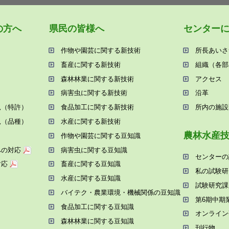
の⽅へ
県⺠の皆様へ
センター
作物や園芸に関する新技術
所⻑あいさ
畜産に関する新技術
組織（各部
森林林業に関する新技術
アクセス
病害⾍に関する新技術
沿⾰
況（特許）
⾷品加⼯に関する新技術
所内の施設
況（品種）
⽔産に関する新技術
農林⽔産
作物や園芸に関する⾖知識
への対応
病害⾍に関する⾖知識
センターの
対応
畜産に関する⾖知識
私の試験研
⽔産に関する⾖知識
試験研究課
バイテク・農業環境・機械関係の⾖知識
第6期中期
⾷品加⼯に関する⾖知識
オンライン
森林林業に関する⾖知識
刊⾏物