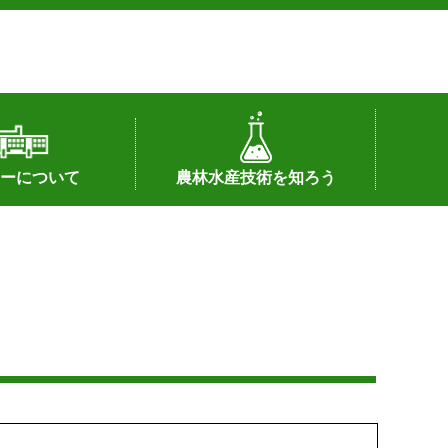
ーについて
農林水産技術を知ろう
署へのリンク）
配置図
つ
私の試験研究
試験研究課題
第6期中期業務計画
オンライン研究報告
刊行物
知的財産に関する相談窓口
センターの話題