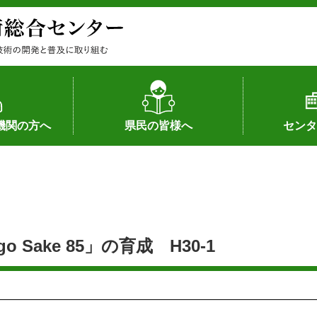
機関の方へ
県民の皆様へ
センタ
果
状況（特許）
状況（品種）
為への対応
の対応
畜産に関する新技術
森林林業に関する新技術
病害虫に関する新技術
食品加工に関する新技術
水産に関する新技術
作物や園芸に関する豆知識
病害虫に関する豆知識
畜産に関する豆知識
水産に関する豆知識
バイテク・農業環境・機械関係
食品加工に関する豆知識
森林林業に関する豆知識
作物や園芸に関する新技術
組織（各部
アクセス
沿革
所内の施設
所長あいさ
の豆知識
Sake 85」の育成 H30-1