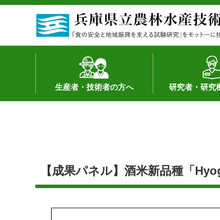
生産者・技術者の方へ
研究者・研究
野菜
果樹・花き
加工・流通
経営･現地情報
環境病害虫
畜産
森林林業
水産
基幹種雄牛の紹介
土地利用型作物
シーズ研究の成
産学官連携
知的財産の保有
知的財産の保有
研究員の受入
研究活動不正行
公的研究資金へ
研究者の紹介
【成果パネル】酒米新品種「Hyogo 