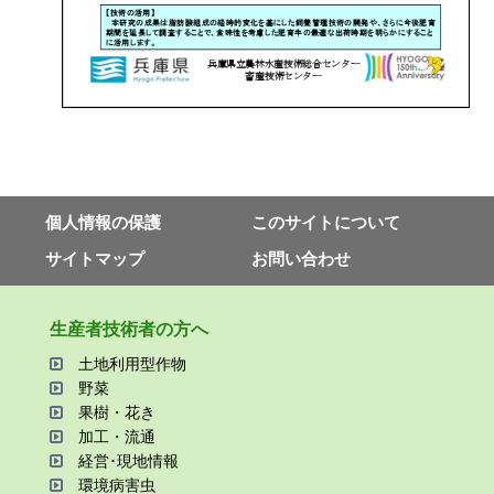
個⼈情報の保護
このサイトについて
サイトマップ
お問い合わせ
⽣産者技術者の⽅へ
⼟地利⽤型作物
野菜
果樹・花き
加⼯・流通
経営･現地情報
環境病害⾍