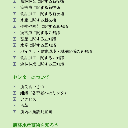
森林林業に関する新技術
病害⾍に関する新技術
⾷品加⼯に関する新技術
⽔産に関する新技術
作物や園芸に関する⾖知識
病害⾍に関する⾖知識
畜産に関する⾖知識
⽔産に関する⾖知識
バイテク・農業環境・機械関係の⾖知識
⾷品加⼯に関する⾖知識
森林林業に関する⾖知識
センターについて
所⻑あいさつ
組織（各部署へのリンク）
アクセス
沿⾰
所内の施設配置図
農林⽔産技術を知ろう