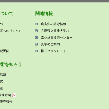
について
関連情報
つ
病害⾍の防除情報
署へのリンク）
兵庫県⽴農業⼤学校
森林林業技術センター
⾒学のご案内
配置図
様式ダウンロード
技術を知ろう
話題
究
題
業務計画
研究報告