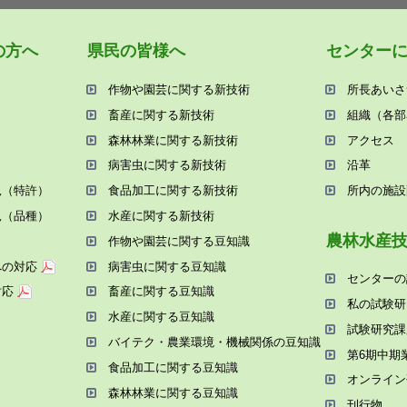
の⽅へ
県⺠の皆様へ
センター
作物や園芸に関する新技術
所⻑あいさ
畜産に関する新技術
組織（各部
森林林業に関する新技術
アクセス
病害⾍に関する新技術
沿⾰
況（特許）
⾷品加⼯に関する新技術
所内の施設
況（品種）
⽔産に関する新技術
農林⽔産
作物や園芸に関する⾖知識
への対応
病害⾍に関する⾖知識
センターの
対応
畜産に関する⾖知識
私の試験研
⽔産に関する⾖知識
試験研究課
バイテク・農業環境・機械関係の⾖知識
第6期中期
⾷品加⼯に関する⾖知識
オンライン
森林林業に関する⾖知識
刊⾏物