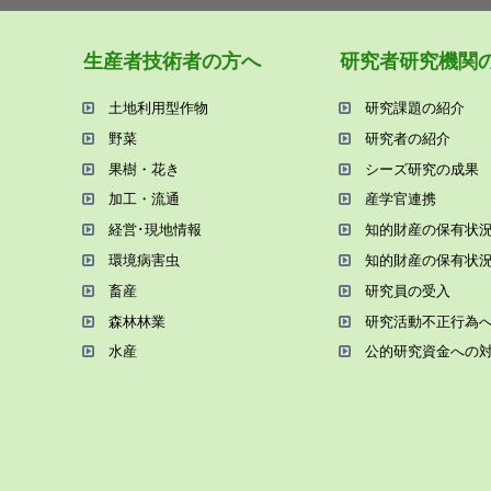
⽣産者技術者の⽅へ
研究者研究機関
⼟地利⽤型作物
研究課題の紹介
野菜
研究者の紹介
果樹・花き
シーズ研究の成果
加⼯・流通
産学官連携
経営･現地情報
知的財産の保有状
環境病害⾍
知的財産の保有状
畜産
研究員の受⼊
森林林業
研究活動不正⾏為
⽔産
公的研究資金への