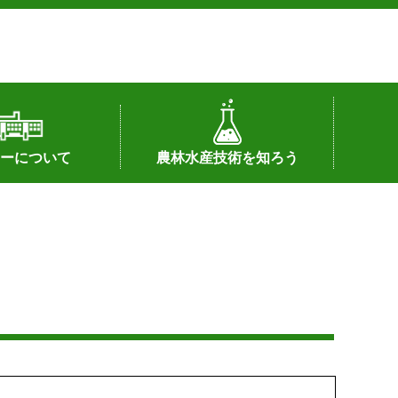
ーについて
農林水産技術を知ろう
署へのリンク）
配置図
つ
私の試験研究
試験研究課題
第6期中期業務計画
オンライン研究報告
刊行物
知的財産に関する相談窓口
センターの話題