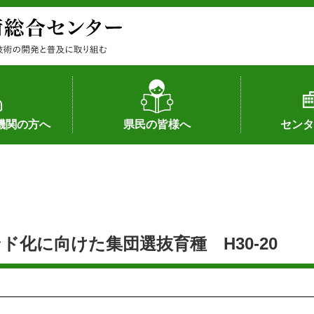
機関の方へ
県民の皆様へ
センタ
果
状況（特許）
状況（品種）
為への対応
の対応
畜産に関する新技術
森林林業に関する新技術
病害虫に関する新技術
食品加工に関する新技術
水産に関する新技術
作物や園芸に関する豆知識
病害虫に関する豆知識
畜産に関する豆知識
水産に関する豆知識
バイテク・農業環境・機械関係
食品加工に関する豆知識
森林林業に関する豆知識
作物や園芸に関する新技術
組織（各部
アクセス
沿革
所内の施設
所長あいさ
の豆知識
化に向けた集団選抜育種 H30-20