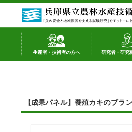
生産者・技術者の方へ
研究者・研究
野菜
果樹・花き
加工・流通
経営･現地情報
環境病害虫
畜産
森林林業
水産
基幹種雄牛の紹介
土地利用型作物
シーズ研究の成
産学官連携
知的財産の保有
知的財産の保有
研究員の受入
研究活動不正行
公的研究資金へ
研究者の紹介
【成果パネル】養殖カキのブランド