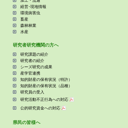
加⼯・流通
経営･現地情報
環境病害⾍
畜産
森林林業
⽔産
研究者研究機関の⽅へ
研究課題の紹介
研究者の紹介
シーズ研究の成果
産学官連携
知的財産の保有状況（特許）
知的財産の保有状況（品種）
研究員の受⼊
研究活動不正⾏為への対応
公的研究資金への対応
県⺠の皆様へ