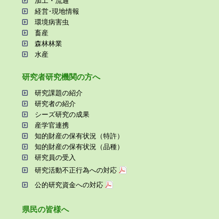
加⼯・流通
経営･現地情報
環境病害⾍
畜産
森林林業
⽔産
研究者研究機関の⽅へ
研究課題の紹介
研究者の紹介
シーズ研究の成果
産学官連携
知的財産の保有状況（特許）
知的財産の保有状況（品種）
研究員の受⼊
研究活動不正⾏為への対応
公的研究資金への対応
県⺠の皆様へ