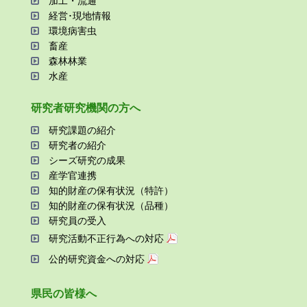
加⼯・流通
経営･現地情報
環境病害⾍
畜産
森林林業
⽔産
研究者研究機関の⽅へ
研究課題の紹介
研究者の紹介
シーズ研究の成果
産学官連携
知的財産の保有状況（特許）
知的財産の保有状況（品種）
研究員の受⼊
研究活動不正⾏為への対応
公的研究資金への対応
県⺠の皆様へ