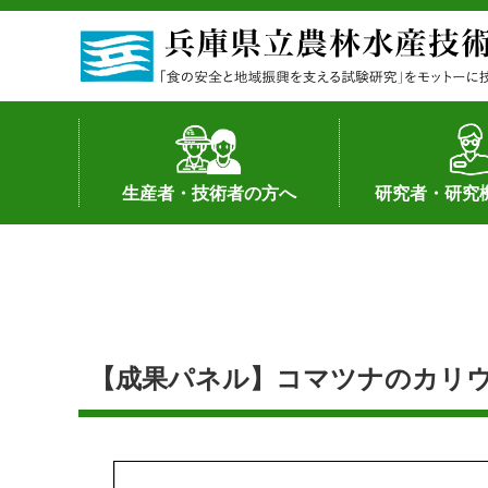
生産者・技術者の方へ
研究者・研究
野菜
果樹・花き
加工・流通
経営･現地情報
環境病害虫
畜産
森林林業
水産
基幹種雄牛の紹介
土地利用型作物
シーズ研究の成
産学官連携
知的財産の保有
知的財産の保有
研究員の受入
研究活動不正行
公的研究資金へ
研究者の紹介
【成果パネル】コマツナのカリウ