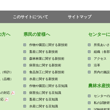
このサイトについて
サイトマップ
の⽅へ
県⺠の皆様へ
センター
作物や園芸に関する新技術
所⻑あいさ
畜産に関する新技術
組織（各部
森林林業に関する新技術
アクセス
病害⾍に関する新技術
沿⾰
況（特許）
⾷品加⼯に関する新技術
所内の施設
況（品種）
⽔産に関する新技術
農林⽔産
作物や園芸に関する⾖知識
への対応
病害⾍に関する⾖知識
センターの
対応
畜産に関する⾖知識
私の試験研
⽔産に関する⾖知識
試験研究課