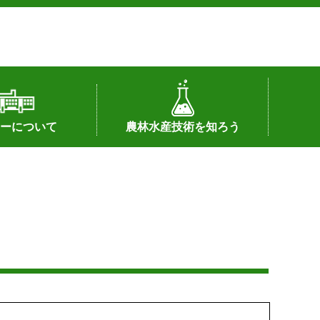
ーについて
農林水産技術を知ろう
署へのリンク）
配置図
つ
私の試験研究
試験研究課題
第6期中期業務計画
オンライン研究報告
刊行物
知的財産に関する相談窓口
センターの話題