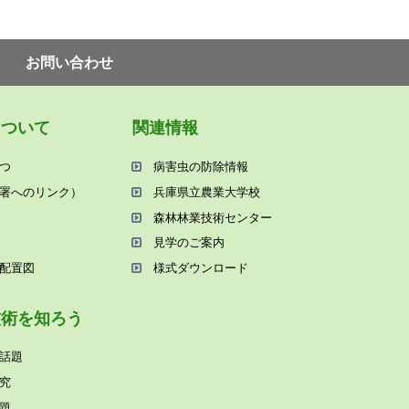
お問い合わせ
について
関連情報
つ
病害⾍の防除情報
署へのリンク）
兵庫県⽴農業⼤学校
森林林業技術センター
⾒学のご案内
配置図
様式ダウンロード
技術を知ろう
話題
究
題