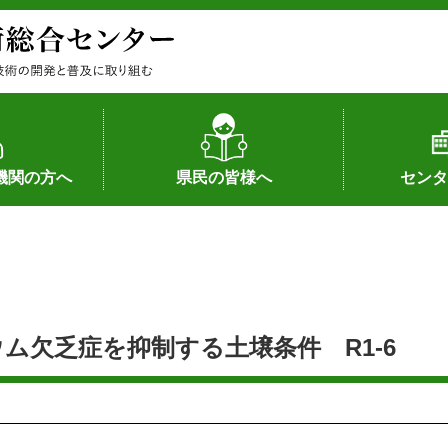
機関の方へ
県民の皆様へ
センタ
果
状況（特許）
状況（品種）
為への対応
の対応
畜産に関する新技術
森林林業に関する新技術
病害虫に関する新技術
食品加工に関する新技術
水産に関する新技術
作物や園芸に関する豆知識
病害虫に関する豆知識
畜産に関する豆知識
水産に関する豆知識
バイテク・農業環境・機械関係
食品加工に関する豆知識
森林林業に関する豆知識
作物や園芸に関する新技術
組織（各部
アクセス
沿革
所内の施設
所長あいさ
の豆知識
ム欠乏症を抑制する土壌条件 R1-6