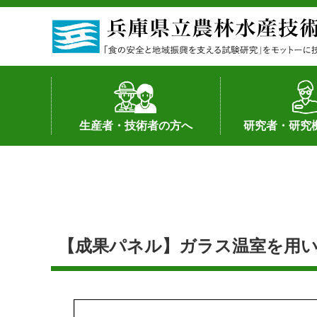
生産者・技術者の方へ
研究者・研究
野菜
果樹・花き
加工・流通
経営･現地情報
環境病害虫
畜産
森林林業
水産
基幹種雄牛の紹介
土地利用型作物
シーズ研究の成
産学官連携
知的財産の保有
知的財産の保有
研究員の受入
研究活動不正行
公的研究資金へ
研究者の紹介
【成果パネル】ガラス温室を用い