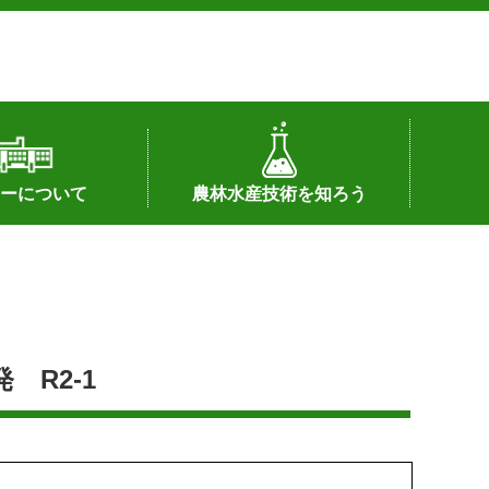
ーについて
農林水産技術を知ろう
署へのリンク）
配置図
つ
私の試験研究
試験研究課題
第6期中期業務計画
オンライン研究報告
刊行物
知的財産に関する相談窓口
センターの話題
R2-1