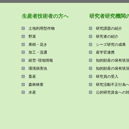
⽣産者技術者の⽅へ
研究者研究機関
⼟地利⽤型作物
研究課題の紹介
野菜
研究者の紹介
果樹・花き
シーズ研究の成果
加⼯・流通
産学官連携
経営･現地情報
知的財産の保有状
環境病害⾍
知的財産の保有状
畜産
研究員の受⼊
森林林業
研究活動不正⾏為
⽔産
公的研究資金への