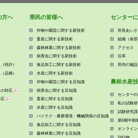
の⽅へ
県⺠の皆様へ
センター
作物や園芸に関する新技術
所⻑あいさ
畜産に関する新技術
組織（各部
森林林業に関する新技術
アクセス
病害⾍に関する新技術
沿⾰
況（特許）
⾷品加⼯に関する新技術
所内の施設
況（品種）
⽔産に関する新技術
農林⽔産
作物や園芸に関する⾖知識
への対応
病害⾍に関する⾖知識
センターの
対応
畜産に関する⾖知識
私の試験研
⽔産に関する⾖知識
試験研究課
バイテク・農業環境・機械関係の⾖知識
第6期中期
⾷品加⼯に関する⾖知識
オンライン
森林林業に関する⾖知識
刊⾏物