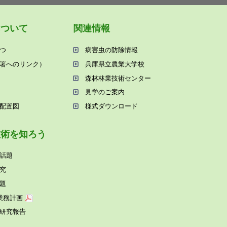
について
関連情報
つ
病害⾍の防除情報
署へのリンク）
兵庫県⽴農業⼤学校
森林林業技術センター
⾒学のご案内
配置図
様式ダウンロード
技術を知ろう
話題
究
題
業務計画
研究報告