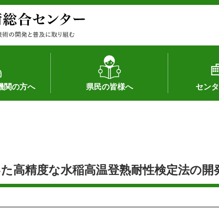
機関の方へ
県民の皆様へ
センタ
果
状況（特許）
状況（品種）
為への対応
の対応
畜産に関する新技術
森林林業に関する新技術
病害虫に関する新技術
食品加工に関する新技術
水産に関する新技術
作物や園芸に関する豆知識
病害虫に関する豆知識
畜産に関する豆知識
水産に関する豆知識
バイテク・農業環境・機械関係
食品加工に関する豆知識
森林林業に関する豆知識
作物や園芸に関する新技術
組織（各部
アクセス
沿革
所内の施設
所長あいさ
の豆知識
た高精度な水稲高温登熟耐性検定法の開発 