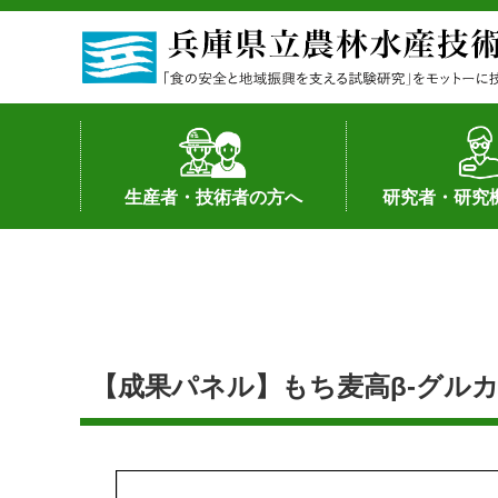
生産者・技術者の方へ
研究者・研究
野菜
果樹・花き
加工・流通
経営･現地情報
環境病害虫
畜産
森林林業
水産
基幹種雄牛の紹介
土地利用型作物
シーズ研究の成
産学官連携
知的財産の保有
知的財産の保有
研究員の受入
研究活動不正行
公的研究資金へ
研究者の紹介
【成果パネル】もち麦高β-グルカ