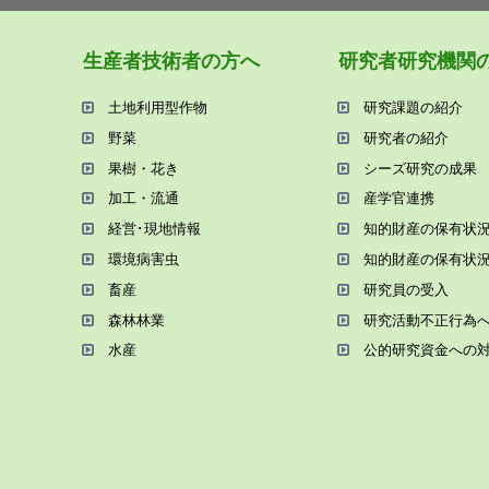
⽣産者技術者の⽅へ
研究者研究機関
⼟地利⽤型作物
研究課題の紹介
野菜
研究者の紹介
果樹・花き
シーズ研究の成果
加⼯・流通
産学官連携
経営･現地情報
知的財産の保有状
環境病害⾍
知的財産の保有状
畜産
研究員の受⼊
森林林業
研究活動不正⾏為
⽔産
公的研究資金への