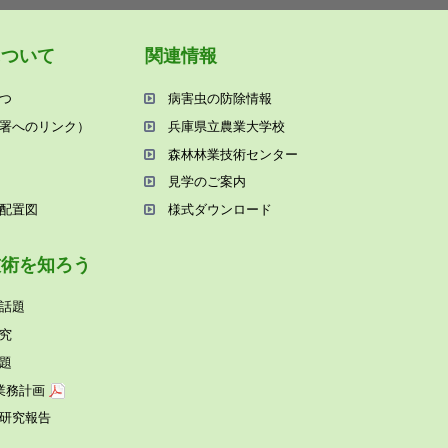
について
関連情報
つ
病害⾍の防除情報
署へのリンク）
兵庫県⽴農業⼤学校
森林林業技術センター
⾒学のご案内
配置図
様式ダウンロード
技術を知ろう
話題
究
題
業務計画
研究報告