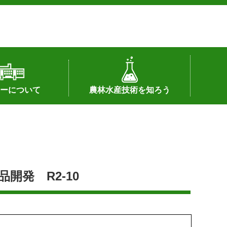
ーについて
農林水産技術を知ろう
署へのリンク）
配置図
つ
私の試験研究
試験研究課題
第6期中期業務計画
オンライン研究報告
刊行物
知的財産に関する相談窓口
センターの話題
開発 R2-10