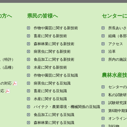
の⽅へ
県⺠の皆様へ
センター
作物や園芸に関する新技術
所⻑あいさ
畜産に関する新技術
組織（各部
森林林業に関する新技術
アクセス
病害⾍に関する新技術
沿⾰
況（特許）
⾷品加⼯に関する新技術
所内の施設
況（品種）
⽔産に関する新技術
農林⽔産
作物や園芸に関する⾖知識
への対応
病害⾍に関する⾖知識
センターの
対応
畜産に関する⾖知識
私の試験研
⽔産に関する⾖知識
試験研究課
バイテク・農業環境・機械関係の⾖知識
第6期中期
⾷品加⼯に関する⾖知識
オンライン
森林林業に関する⾖知識
刊⾏物