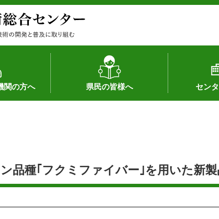
機関の方へ
県民の皆様へ
センタ
果
状況（特許）
状況（品種）
為への対応
の対応
畜産に関する新技術
森林林業に関する新技術
病害虫に関する新技術
食品加工に関する新技術
水産に関する新技術
作物や園芸に関する豆知識
病害虫に関する豆知識
畜産に関する豆知識
水産に関する豆知識
バイテク・農業環境・機械関係
食品加工に関する豆知識
森林林業に関する豆知識
作物や園芸に関する新技術
組織（各部
アクセス
沿革
所内の施設
所長あいさ
の豆知識
ン品種｢フクミファイバー｣を用いた新製品