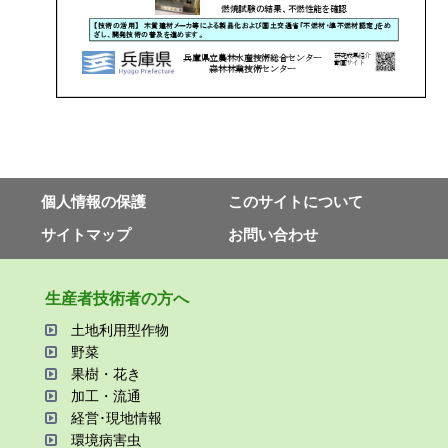
個⼈情報の保護
このサイトについて
サイトマップ
お問い合わせ
⽣産者技術者の⽅へ
⼟地利⽤型作物
野菜
果樹・花き
加⼯・流通
経営･現地情報
環境病害⾍