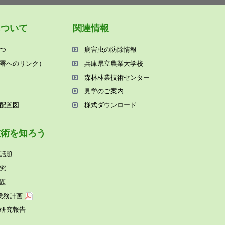
について
関連情報
つ
病害⾍の防除情報
署へのリンク）
兵庫県⽴農業⼤学校
森林林業技術センター
⾒学のご案内
配置図
様式ダウンロード
技術を知ろう
話題
究
題
業務計画
研究報告