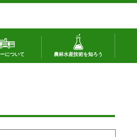
ーについて
農林水産技術を知ろう
署へのリンク）
配置図
つ
私の試験研究
試験研究課題
第6期中期業務計画
オンライン研究報告
刊行物
知的財産に関する相談窓口
センターの話題