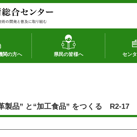
機関の方へ
県民の皆様へ
センタ
果
状況（特許）
状況（品種）
為への対応
の対応
畜産に関する新技術
森林林業に関する新技術
病害虫に関する新技術
食品加工に関する新技術
水産に関する新技術
作物や園芸に関する豆知識
病害虫に関する豆知識
畜産に関する豆知識
水産に関する豆知識
バイテク・農業環境・機械関係
食品加工に関する豆知識
森林林業に関する豆知識
作物や園芸に関する新技術
組織（各部
アクセス
沿革
所内の施設
所長あいさ
の豆知識
品” と“加工食品” をつくる R2-17