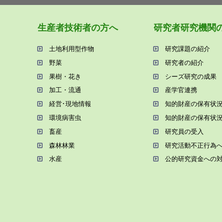
⽣産者技術者の⽅へ
研究者研究機関
⼟地利⽤型作物
研究課題の紹介
野菜
研究者の紹介
果樹・花き
シーズ研究の成果
加⼯・流通
産学官連携
経営･現地情報
知的財産の保有状
環境病害⾍
知的財産の保有状
畜産
研究員の受⼊
森林林業
研究活動不正⾏為
⽔産
公的研究資金への