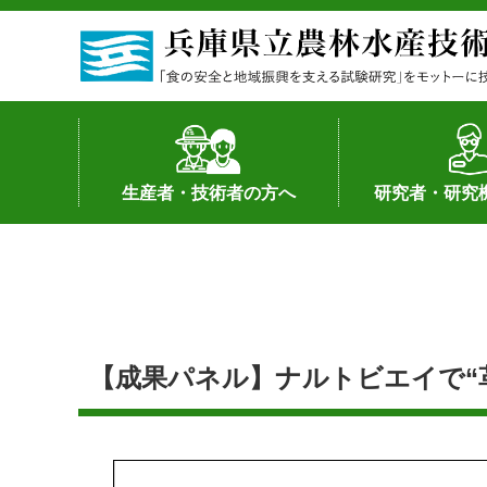
生産者・技術者の方へ
研究者・研究
野菜
果樹・花き
加工・流通
経営･現地情報
環境病害虫
畜産
森林林業
水産
基幹種雄牛の紹介
土地利用型作物
シーズ研究の成
産学官連携
知的財産の保有
知的財産の保有
研究員の受入
研究活動不正行
公的研究資金へ
研究者の紹介
【成果パネル】ナルトビエイで“革製