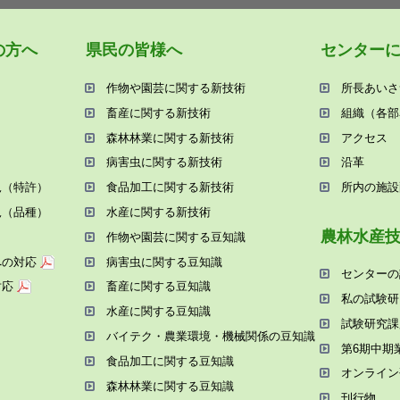
の⽅へ
県⺠の皆様へ
センター
作物や園芸に関する新技術
所⻑あいさ
畜産に関する新技術
組織（各部
森林林業に関する新技術
アクセス
病害⾍に関する新技術
沿⾰
況（特許）
⾷品加⼯に関する新技術
所内の施設
況（品種）
⽔産に関する新技術
農林⽔産
作物や園芸に関する⾖知識
への対応
病害⾍に関する⾖知識
センターの
対応
畜産に関する⾖知識
私の試験研
⽔産に関する⾖知識
試験研究課
バイテク・農業環境・機械関係の⾖知識
第6期中期
⾷品加⼯に関する⾖知識
オンライン
森林林業に関する⾖知識
刊⾏物