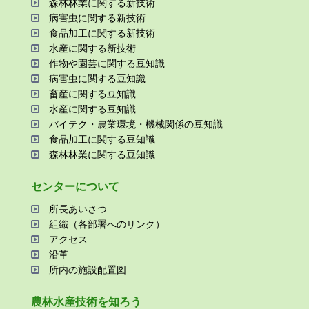
森林林業に関する新技術
病害⾍に関する新技術
⾷品加⼯に関する新技術
⽔産に関する新技術
作物や園芸に関する⾖知識
病害⾍に関する⾖知識
畜産に関する⾖知識
⽔産に関する⾖知識
バイテク・農業環境・機械関係の⾖知識
⾷品加⼯に関する⾖知識
森林林業に関する⾖知識
センターについて
所⻑あいさつ
組織（各部署へのリンク）
アクセス
沿⾰
所内の施設配置図
農林⽔産技術を知ろう