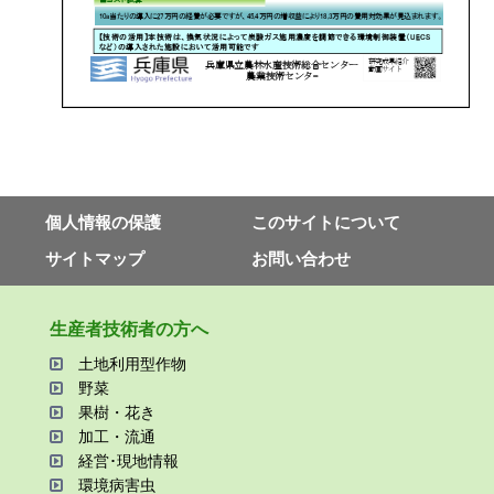
個⼈情報の保護
このサイトについて
サイトマップ
お問い合わせ
⽣産者技術者の⽅へ
⼟地利⽤型作物
野菜
果樹・花き
加⼯・流通
経営･現地情報
環境病害⾍