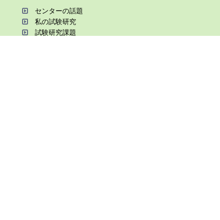
センターの話題
私の試験研究
試験研究課題
第6期中期業務計画
オンライン研究報告
刊⾏物
知的財産に関する相談窓⼝
関連情報
病害⾍の防除情報
兵庫県⽴農業⼤学校
森林林業技術センター
⾒学のご案内
様式ダウンロード
兵庫県⽴農林⽔産技術総合センター