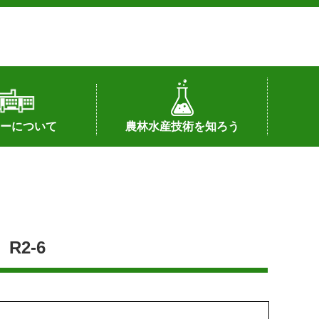
ーについて
農林水産技術を知ろう
署へのリンク）
配置図
つ
私の試験研究
試験研究課題
第6期中期業務計画
オンライン研究報告
刊行物
知的財産に関する相談窓口
センターの話題
2-6