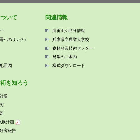
について
関連情報
つ
病害⾍の防除情報
署へのリンク）
兵庫県⽴農業⼤学校
森林林業技術センター
⾒学のご案内
配置図
様式ダウンロード
技術を知ろう
話題
究
題
業務計画
研究報告