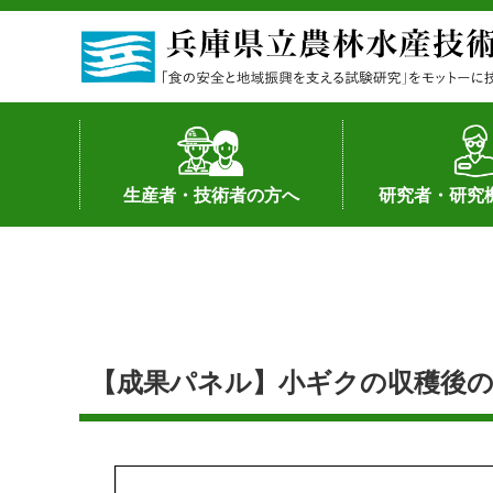
生産者・技術者の方へ
研究者・研究
野菜
果樹・花き
加工・流通
経営･現地情報
環境病害虫
畜産
森林林業
水産
基幹種雄牛の紹介
土地利用型作物
シーズ研究の成
産学官連携
知的財産の保有
知的財産の保有
研究員の受入
研究活動不正行
公的研究資金へ
研究者の紹介
【成果パネル】小ギクの収穫後の