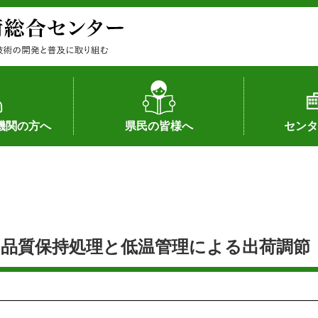
機関の方へ
県民の皆様へ
センタ
果
状況（特許）
状況（品種）
為への対応
の対応
畜産に関する新技術
森林林業に関する新技術
病害虫に関する新技術
食品加工に関する新技術
水産に関する新技術
作物や園芸に関する豆知識
病害虫に関する豆知識
畜産に関する豆知識
水産に関する豆知識
バイテク・農業環境・機械関係
食品加工に関する豆知識
森林林業に関する豆知識
作物や園芸に関する新技術
組織（各部
アクセス
沿革
所内の施設
所長あいさ
の豆知識
品質保持処理と低温管理による出荷調節 R