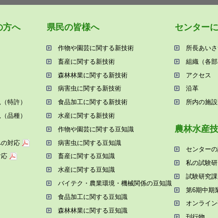
の⽅へ
県⺠の皆様へ
センター
作物や園芸に関する新技術
所⻑あいさ
畜産に関する新技術
組織（各部
森林林業に関する新技術
アクセス
病害⾍に関する新技術
沿⾰
況（特許）
⾷品加⼯に関する新技術
所内の施設
況（品種）
⽔産に関する新技術
農林⽔産
作物や園芸に関する⾖知識
への対応
病害⾍に関する⾖知識
センターの
対応
畜産に関する⾖知識
私の試験研
⽔産に関する⾖知識
試験研究課
バイテク・農業環境・機械関係の⾖知識
第6期中期
⾷品加⼯に関する⾖知識
オンライン
森林林業に関する⾖知識
刊⾏物