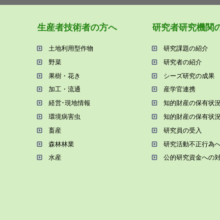
⽣産者技術者の⽅へ
研究者研究機関
⼟地利⽤型作物
研究課題の紹介
野菜
研究者の紹介
果樹・花き
シーズ研究の成果
加⼯・流通
産学官連携
経営･現地情報
知的財産の保有状
環境病害⾍
知的財産の保有状
畜産
研究員の受⼊
森林林業
研究活動不正⾏為
⽔産
公的研究資金への