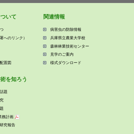
について
関連情報
つ
病害⾍の防除情報
署へのリンク）
兵庫県⽴農業⼤学校
森林林業技術センター
⾒学のご案内
配置図
様式ダウンロード
技術を知ろう
話題
究
題
業務計画
研究報告