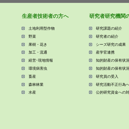
⽣産者技術者の⽅へ
研究者研究機関
⼟地利⽤型作物
研究課題の紹介
野菜
研究者の紹介
果樹・花き
シーズ研究の成果
加⼯・流通
産学官連携
経営･現地情報
知的財産の保有状
環境病害⾍
知的財産の保有状
畜産
研究員の受⼊
森林林業
研究活動不正⾏為
⽔産
公的研究資金への