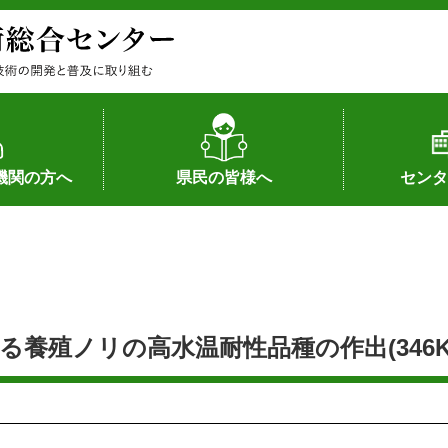
機関の方へ
県民の皆様へ
センタ
果
状況（特許）
状況（品種）
為への対応
の対応
畜産に関する新技術
森林林業に関する新技術
病害虫に関する新技術
食品加工に関する新技術
水産に関する新技術
作物や園芸に関する豆知識
病害虫に関する豆知識
畜産に関する豆知識
水産に関する豆知識
バイテク・農業環境・機械関係
食品加工に関する豆知識
森林林業に関する豆知識
作物や園芸に関する新技術
組織（各部
アクセス
沿革
所内の施設
所長あいさ
の豆知識
殖ノリの高水温耐性品種の作出(346KB) 