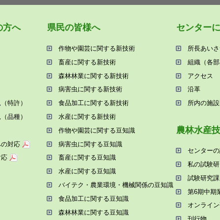
の⽅へ
県⺠の皆様へ
センター
作物や園芸に関する新技術
所⻑あいさ
畜産に関する新技術
組織（各部
森林林業に関する新技術
アクセス
病害⾍に関する新技術
沿⾰
況（特許）
⾷品加⼯に関する新技術
所内の施設
況（品種）
⽔産に関する新技術
農林⽔産
作物や園芸に関する⾖知識
への対応
病害⾍に関する⾖知識
センターの
対応
畜産に関する⾖知識
私の試験研
⽔産に関する⾖知識
試験研究課
バイテク・農業環境・機械関係の⾖知識
第6期中期
⾷品加⼯に関する⾖知識
オンライン
森林林業に関する⾖知識
刊⾏物