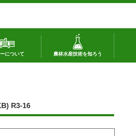
ーについて
農林水産技術を知ろう
署へのリンク）
配置図
つ
私の試験研究
試験研究課題
第6期中期業務計画
オンライン研究報告
刊行物
知的財産に関する相談窓口
センターの話題
R3-16