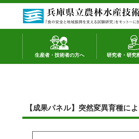
生産者・技術者の方へ
研究者・研究
野菜
果樹・花き
加工・流通
経営･現地情報
環境病害虫
畜産
森林林業
水産
基幹種雄牛の紹介
土地利用型作物
シーズ研究の成
産学官連携
知的財産の保有
知的財産の保有
研究員の受入
研究活動不正行
公的研究資金へ
研究者の紹介
【成果パネル】突然変異育種による養