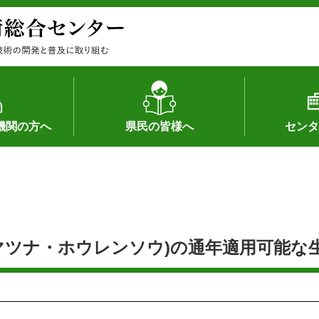
機関の方へ
県民の皆様へ
センタ
果
状況（特許）
状況（品種）
為への対応
の対応
畜産に関する新技術
森林林業に関する新技術
病害虫に関する新技術
食品加工に関する新技術
水産に関する新技術
作物や園芸に関する豆知識
病害虫に関する豆知識
畜産に関する豆知識
水産に関する豆知識
バイテク・農業環境・機械関係
食品加工に関する豆知識
森林林業に関する豆知識
作物や園芸に関する新技術
組織（各部
アクセス
沿革
所内の施設
所長あいさ
の豆知識
ツナ・ホウレンソウ)の通年適用可能な生育