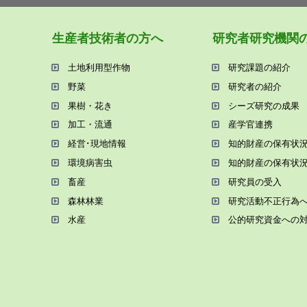
⽣産者技術者の⽅へ
研究者研究機関
⼟地利⽤型作物
研究課題の紹介
野菜
研究者の紹介
果樹・花き
シーズ研究の成果
加⼯・流通
産学官連携
経営･現地情報
知的財産の保有状
環境病害⾍
知的財産の保有状
畜産
研究員の受⼊
森林林業
研究活動不正⾏為
⽔産
公的研究資金への