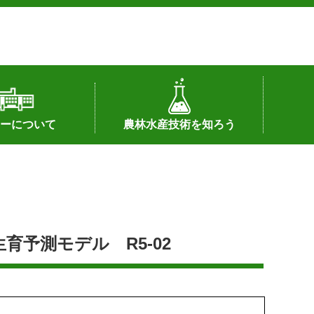
ーについて
農林水産技術を知ろう
署へのリンク）
配置図
つ
私の試験研究
試験研究課題
第6期中期業務計画
オンライン研究報告
刊行物
知的財産に関する相談窓口
センターの話題
予測モデル R5-02