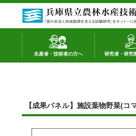
生産者・技術者の方へ
研究者・研究
野菜
果樹・花き
加工・流通
経営･現地情報
環境病害虫
畜産
森林林業
水産
基幹種雄牛の紹介
土地利用型作物
シーズ研究の成
産学官連携
知的財産の保有
知的財産の保有
研究員の受入
研究活動不正行
公的研究資金へ
研究者の紹介
【成果パネル】施設葉物野菜(コマ