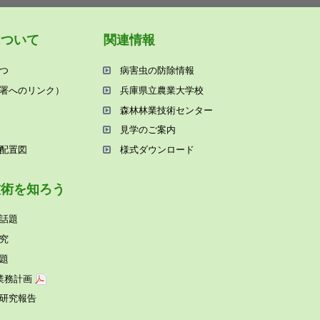
について
関連情報
つ
病害⾍の防除情報
署へのリンク）
兵庫県⽴農業⼤学校
森林林業技術センター
⾒学のご案内
配置図
様式ダウンロード
技術を知ろう
話題
究
題
業務計画
研究報告