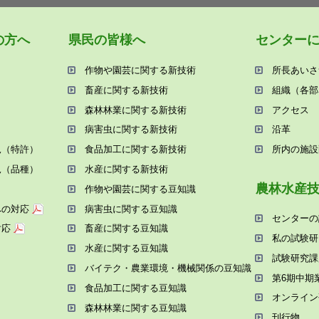
の⽅へ
県⺠の皆様へ
センター
作物や園芸に関する新技術
所⻑あいさ
畜産に関する新技術
組織（各部
森林林業に関する新技術
アクセス
病害⾍に関する新技術
沿⾰
況（特許）
⾷品加⼯に関する新技術
所内の施設
況（品種）
⽔産に関する新技術
農林⽔産
作物や園芸に関する⾖知識
への対応
病害⾍に関する⾖知識
センターの
対応
畜産に関する⾖知識
私の試験研
⽔産に関する⾖知識
試験研究課
バイテク・農業環境・機械関係の⾖知識
第6期中期
⾷品加⼯に関する⾖知識
オンライン
森林林業に関する⾖知識
刊⾏物