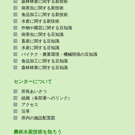
森林林業に関する新技術
病害⾍に関する新技術
⾷品加⼯に関する新技術
⽔産に関する新技術
作物や園芸に関する⾖知識
病害⾍に関する⾖知識
畜産に関する⾖知識
⽔産に関する⾖知識
バイテク・農業環境・機械関係の⾖知識
⾷品加⼯に関する⾖知識
森林林業に関する⾖知識
センターについて
所⻑あいさつ
組織（各部署へのリンク）
アクセス
沿⾰
所内の施設配置図
農林⽔産技術を知ろう