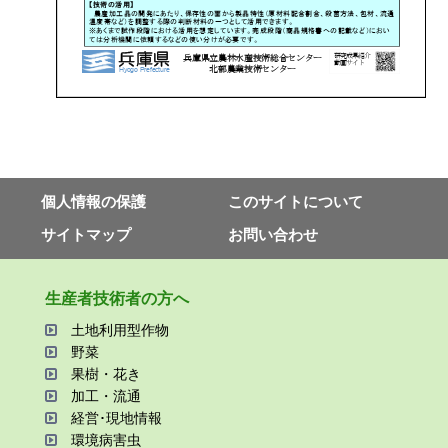
個⼈情報の保護
このサイトについて
サイトマップ
お問い合わせ
⽣産者技術者の⽅へ
⼟地利⽤型作物
野菜
果樹・花き
加⼯・流通
経営･現地情報
環境病害⾍