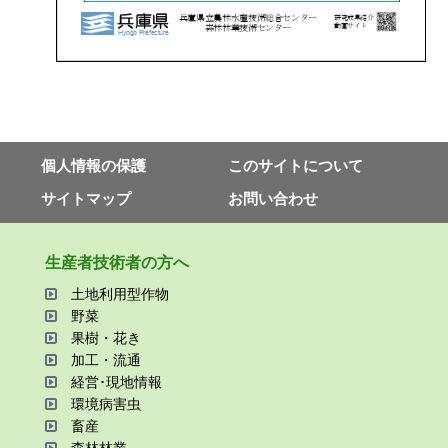
個⼈情報の保護
このサイトについて
サイトマップ
お問い合わせ
⽣産者技術者の⽅へ
⼟地利⽤型作物
野菜
果樹・花き
加⼯・流通
経営･現地情報
環境病害⾍
畜産