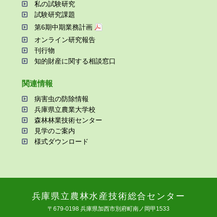
私の試験研究
試験研究課題
第6期中期業務計画
オンライン研究報告
刊⾏物
知的財産に関する相談窓⼝
関連情報
病害⾍の防除情報
兵庫県⽴農業⼤学校
森林林業技術センター
⾒学のご案内
様式ダウンロード
兵庫県⽴農林⽔産技術総合センター
〒679-0198 兵庫県加⻄市別府町南ノ岡甲1533