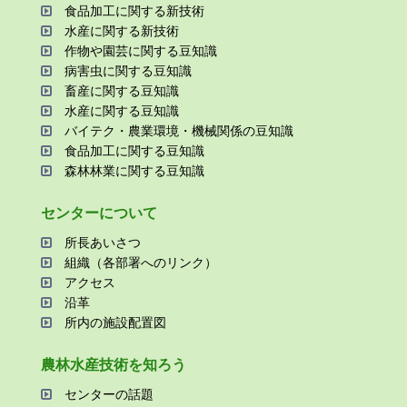
⾷品加⼯に関する新技術
⽔産に関する新技術
作物や園芸に関する⾖知識
病害⾍に関する⾖知識
畜産に関する⾖知識
⽔産に関する⾖知識
バイテク・農業環境・機械関係の⾖知識
⾷品加⼯に関する⾖知識
森林林業に関する⾖知識
センターについて
所⻑あいさつ
組織（各部署へのリンク）
アクセス
沿⾰
所内の施設配置図
農林⽔産技術を知ろう
センターの話題