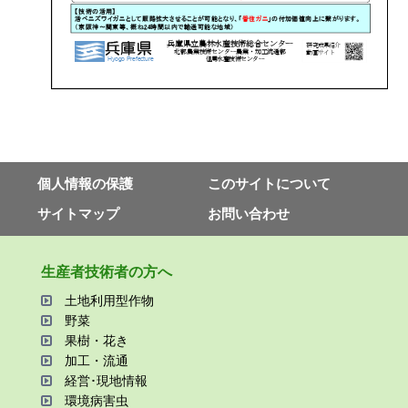
個⼈情報の保護
このサイトについて
サイトマップ
お問い合わせ
⽣産者技術者の⽅へ
⼟地利⽤型作物
野菜
果樹・花き
加⼯・流通
経営･現地情報
環境病害⾍