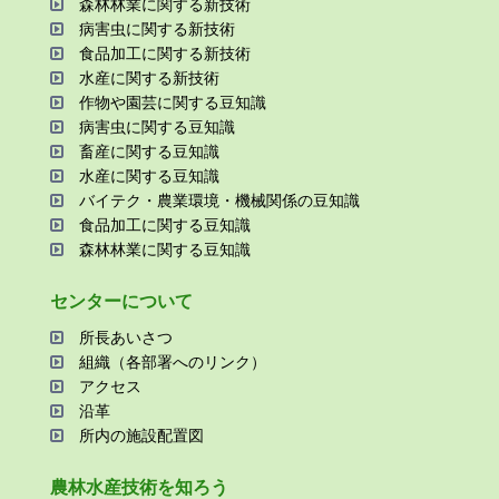
森林林業に関する新技術
病害⾍に関する新技術
⾷品加⼯に関する新技術
⽔産に関する新技術
作物や園芸に関する⾖知識
病害⾍に関する⾖知識
畜産に関する⾖知識
⽔産に関する⾖知識
バイテク・農業環境・機械関係の⾖知識
⾷品加⼯に関する⾖知識
森林林業に関する⾖知識
センターについて
所⻑あいさつ
組織（各部署へのリンク）
アクセス
沿⾰
所内の施設配置図
農林⽔産技術を知ろう