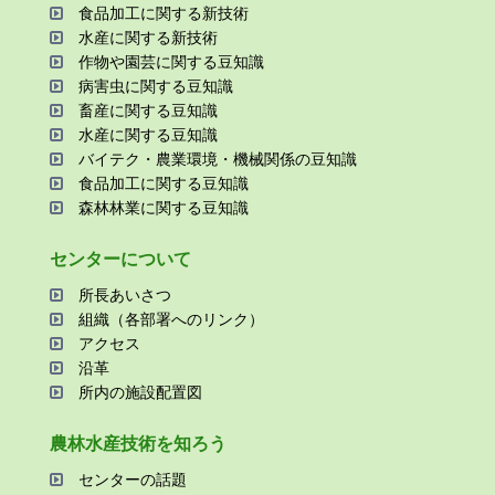
⾷品加⼯に関する新技術
⽔産に関する新技術
作物や園芸に関する⾖知識
病害⾍に関する⾖知識
畜産に関する⾖知識
⽔産に関する⾖知識
バイテク・農業環境・機械関係の⾖知識
⾷品加⼯に関する⾖知識
森林林業に関する⾖知識
センターについて
所⻑あいさつ
組織（各部署へのリンク）
アクセス
沿⾰
所内の施設配置図
農林⽔産技術を知ろう
センターの話題