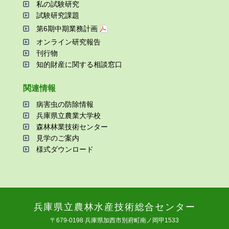
私の試験研究
試験研究課題
第6期中期業務計画
オンライン研究報告
刊⾏物
知的財産に関する相談窓⼝
関連情報
病害⾍の防除情報
兵庫県⽴農業⼤学校
森林林業技術センター
⾒学のご案内
様式ダウンロード
兵庫県⽴農林⽔産技術総合センター
〒679-0198 兵庫県加⻄市別府町南ノ岡甲1533