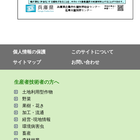
個⼈情報の保護
このサイトについて
サイトマップ
お問い合わせ
⽣産者技術者の⽅へ
⼟地利⽤型作物
野菜
果樹・花き
加⼯・流通
経営･現地情報
環境病害⾍
畜産