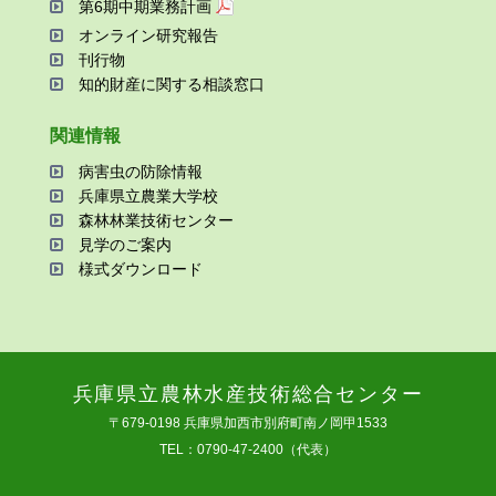
第6期中期業務計画
オンライン研究報告
刊⾏物
知的財産に関する相談窓⼝
関連情報
病害⾍の防除情報
兵庫県⽴農業⼤学校
森林林業技術センター
⾒学のご案内
様式ダウンロード
兵庫県⽴農林⽔産技術総合センター
〒679-0198 兵庫県加⻄市別府町南ノ岡甲1533
TEL：0790-47-2400（代表）