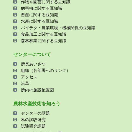
作物や園芸に関する⾖知識
病害⾍に関する⾖知識
畜産に関する⾖知識
⽔産に関する⾖知識
バイテク・農業環境・機械関係の⾖知識
⾷品加⼯に関する⾖知識
森林林業に関する⾖知識
センターについて
所⻑あいさつ
組織（各部署へのリンク）
アクセス
沿⾰
所内の施設配置図
農林⽔産技術を知ろう
センターの話題
私の試験研究
試験研究課題