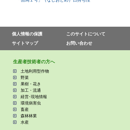
個⼈情報の保護
このサイトについて
サイトマップ
お問い合わせ
⽣産者技術者の⽅へ
⼟地利⽤型作物
野菜
果樹・花き
加⼯・流通
経営･現地情報
環境病害⾍
畜産
森林林業
⽔産