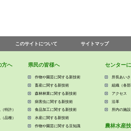
このサイトについて
サイトマップ
の⽅へ
県⺠の皆様へ
センター
作物や園芸に関する新技術
所⻑あいさ
畜産に関する新技術
組織（各部
森林林業に関する新技術
アクセス
病害⾍に関する新技術
沿⾰
況（特許）
⾷品加⼯に関する新技術
所内の施設
況（品種）
⽔産に関する新技術
農林⽔産
作物や園芸に関する⾖知識