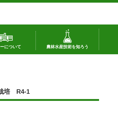
ーについて
農林水産技術を知ろう
署へのリンク）
配置図
つ
私の試験研究
試験研究課題
第6期中期業務計画
オンライン研究報告
刊行物
知的財産に関する相談窓口
センターの話題
 R4-1