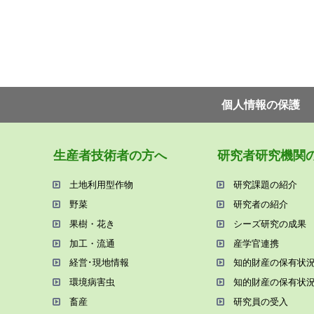
個⼈情報の保護
⽣産者技術者の⽅へ
研究者研究機関
⼟地利⽤型作物
研究課題の紹介
野菜
研究者の紹介
果樹・花き
シーズ研究の成果
加⼯・流通
産学官連携
経営･現地情報
知的財産の保有状
環境病害⾍
知的財産の保有状
畜産
研究員の受⼊