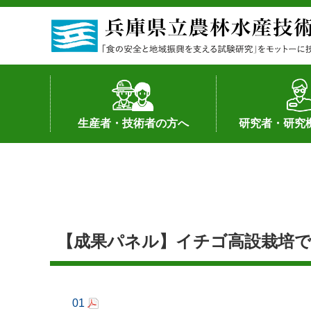
生産者・技術者の方へ
研究者・研究
野菜
果樹・花き
加工・流通
経営･現地情報
環境病害虫
畜産
森林林業
水産
基幹種雄牛の紹介
土地利用型作物
シーズ研究の成
産学官連携
知的財産の保有
知的財産の保有
研究員の受入
研究活動不正行
公的研究資金へ
研究者の紹介
【成果パネル】イチゴ高設栽培で
01