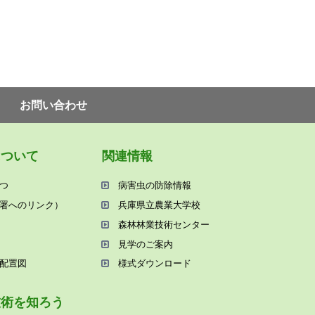
お問い合わせ
について
関連情報
つ
病害⾍の防除情報
署へのリンク）
兵庫県⽴農業⼤学校
森林林業技術センター
⾒学のご案内
配置図
様式ダウンロード
技術を知ろう