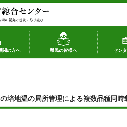
機関の方へ
県民の皆様へ
センタ
果
状況（特許）
状況（品種）
為への対応
の対応
畜産に関する新技術
森林林業に関する新技術
病害虫に関する新技術
食品加工に関する新技術
水産に関する新技術
作物や園芸に関する豆知識
病害虫に関する豆知識
畜産に関する豆知識
水産に関する豆知識
バイテク・農業環境・機械関係
食品加工に関する豆知識
森林林業に関する豆知識
作物や園芸に関する新技術
組織（各部
アクセス
沿革
所内の施設
所長あいさ
の豆知識
の培地温の局所管理による複数品種同時栽培