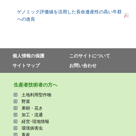
ゲノミック評価値を活用した長命連産性の高い牛群
への改良
個⼈情報の保護
このサイトについて
サイトマップ
お問い合わせ
⽣産者技術者の⽅へ
⼟地利⽤型作物
野菜
果樹・花き
加⼯・流通
経営･現地情報
環境病害⾍
畜産