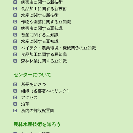
病害⾍に関する新技術
⾷品加⼯に関する新技術
⽔産に関する新技術
作物や園芸に関する⾖知識
病害⾍に関する⾖知識
畜産に関する⾖知識
⽔産に関する⾖知識
バイテク・農業環境・機械関係の⾖知識
⾷品加⼯に関する⾖知識
森林林業に関する⾖知識
センターについて
所⻑あいさつ
組織（各部署へのリンク）
アクセス
沿⾰
所内の施設配置図
農林⽔産技術を知ろう