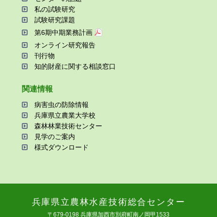
私の試験研究
試験研究課題
第6期中期業務計画
オンライン研究報告
刊⾏物
知的財産に関する相談窓⼝
関連情報
病害⾍の防除情報
兵庫県⽴農業⼤学校
森林林業技術センター
⾒学のご案内
様式ダウンロード
兵庫県⽴農林⽔産技術総合センター
〒679-0198 兵庫県加⻄市別府町南ノ岡甲1533