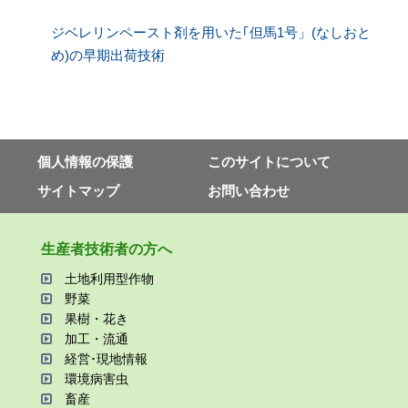
ジベレリンペースト剤を用いた｢但馬1号」(なしおと
め)の早期出荷技術
個⼈情報の保護
このサイトについて
サイトマップ
お問い合わせ
⽣産者技術者の⽅へ
⼟地利⽤型作物
野菜
果樹・花き
加⼯・流通
経営･現地情報
環境病害⾍
畜産