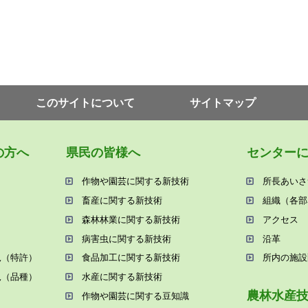
このサイトについて
サイトマップ
の⽅へ
県⺠の皆様へ
センター
作物や園芸に関する新技術
所⻑あいさ
畜産に関する新技術
組織（各部
森林林業に関する新技術
アクセス
病害⾍に関する新技術
沿⾰
況（特許）
⾷品加⼯に関する新技術
所内の施設
況（品種）
⽔産に関する新技術
農林⽔産
作物や園芸に関する⾖知識