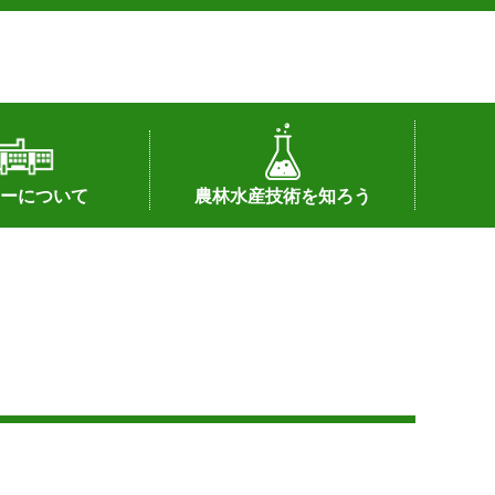
ーについて
農林水産技術を知ろう
署へのリンク）
配置図
つ
私の試験研究
試験研究課題
第6期中期業務計画
オンライン研究報告
刊行物
知的財産に関する相談窓口
センターの話題