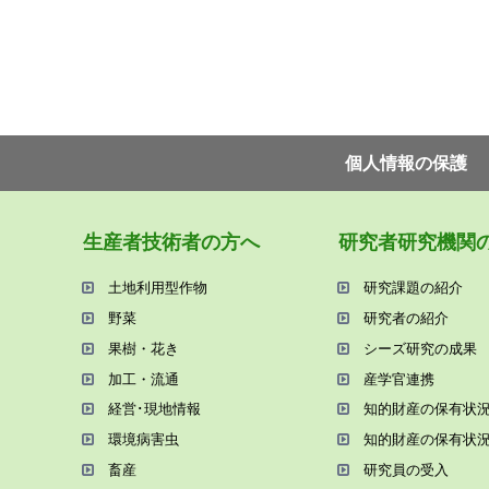
個⼈情報の保護
⽣産者技術者の⽅へ
研究者研究機関
⼟地利⽤型作物
研究課題の紹介
野菜
研究者の紹介
果樹・花き
シーズ研究の成果
加⼯・流通
産学官連携
経営･現地情報
知的財産の保有状
環境病害⾍
知的財産の保有状
畜産
研究員の受⼊