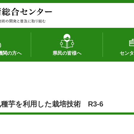
機関の方へ
県民の皆様へ
センタ
果
状況（特許）
状況（品種）
為への対応
の対応
畜産に関する新技術
森林林業に関する新技術
病害虫に関する新技術
食品加工に関する新技術
水産に関する新技術
作物や園芸に関する豆知識
病害虫に関する豆知識
畜産に関する豆知識
水産に関する豆知識
バイテク・農業環境・機械関係
食品加工に関する豆知識
森林林業に関する豆知識
作物や園芸に関する新技術
組織（各部
アクセス
沿革
所内の施設
所長あいさ
の豆知識
種芋を利用した栽培技術 R3-6