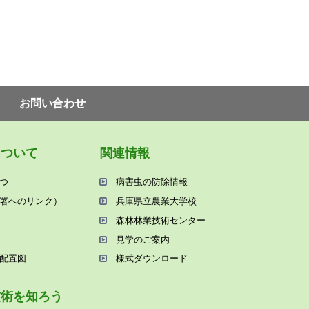
お問い合わせ
について
関連情報
つ
病害⾍の防除情報
署へのリンク）
兵庫県⽴農業⼤学校
森林林業技術センター
⾒学のご案内
配置図
様式ダウンロード
技術を知ろう