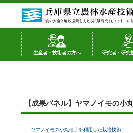
生産者・技術者の方へ
研究者・研究
野菜
果樹・花き
加工・流通
経営･現地情報
環境病害虫
畜産
森林林業
水産
基幹種雄牛の紹介
土地利用型作物
シーズ研究の成
産学官連携
知的財産の保有
知的財産の保有
研究員の受入
研究活動不正行
公的研究資金へ
研究者の紹介
【成果パネル】ヤマノイモの小丸
ヤマノイモの小丸種芋を利用した栽培技術