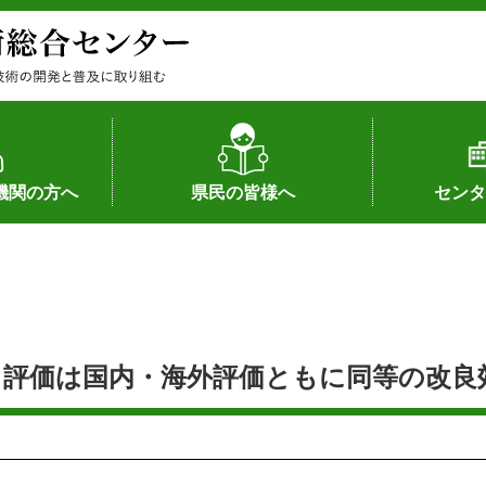
機関の方へ
県民の皆様へ
センタ
果
状況（特許）
状況（品種）
為への対応
の対応
畜産に関する新技術
森林林業に関する新技術
病害虫に関する新技術
食品加工に関する新技術
水産に関する新技術
作物や園芸に関する豆知識
病害虫に関する豆知識
畜産に関する豆知識
水産に関する豆知識
バイテク・農業環境・機械関係
食品加工に関する豆知識
森林林業に関する豆知識
作物や園芸に関する新技術
組織（各部
アクセス
沿革
所内の施設
所長あいさ
の豆知識
評価は国内・海外評価ともに同等の改良効