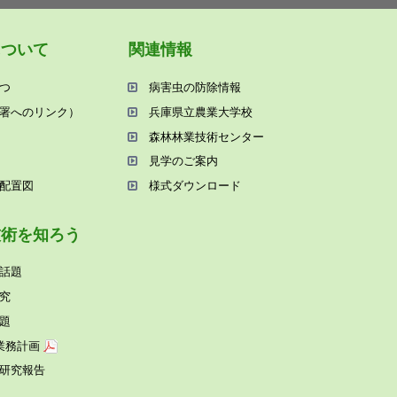
について
関連情報
つ
病害⾍の防除情報
署へのリンク）
兵庫県⽴農業⼤学校
森林林業技術センター
⾒学のご案内
配置図
様式ダウンロード
技術を知ろう
話題
究
題
業務計画
研究報告