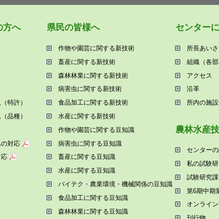
の⽅へ
県⺠の皆様へ
センター
作物や園芸に関する新技術
所⻑あいさ
畜産に関する新技術
組織（各部
森林林業に関する新技術
アクセス
病害⾍に関する新技術
沿⾰
況（特許）
⾷品加⼯に関する新技術
所内の施設
況（品種）
⽔産に関する新技術
農林⽔産
作物や園芸に関する⾖知識
への対応
病害⾍に関する⾖知識
センターの
対応
畜産に関する⾖知識
私の試験研
⽔産に関する⾖知識
試験研究課
バイテク・農業環境・機械関係の⾖知識
第6期中期
⾷品加⼯に関する⾖知識
オンライン
森林林業に関する⾖知識
刊⾏物