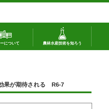
ーについて
農林水産技術を知ろう
署へのリンク）
配置図
つ
私の試験研究
試験研究課題
第6期中期業務計画
オンライン研究報告
刊行物
知的財産に関する相談窓口
センターの話題
果が期待される R6-7