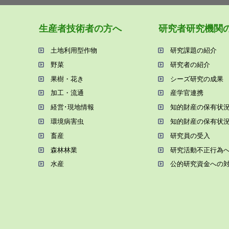
⽣産者技術者の⽅へ
研究者研究機関
⼟地利⽤型作物
研究課題の紹介
野菜
研究者の紹介
果樹・花き
シーズ研究の成果
加⼯・流通
産学官連携
経営･現地情報
知的財産の保有状
環境病害⾍
知的財産の保有状
畜産
研究員の受⼊
森林林業
研究活動不正⾏為
⽔産
公的研究資金への