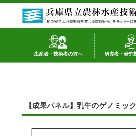
生産者・技術者の方へ
研究者・研究
野菜
果樹・花き
加工・流通
経営･現地情報
環境病害虫
畜産
森林林業
水産
基幹種雄牛の紹介
土地利用型作物
シーズ研究の成
産学官連携
知的財産の保有
知的財産の保有
研究員の受入
研究活動不正行
公的研究資金へ
研究者の紹介
【成果パネル】乳牛のゲノミック