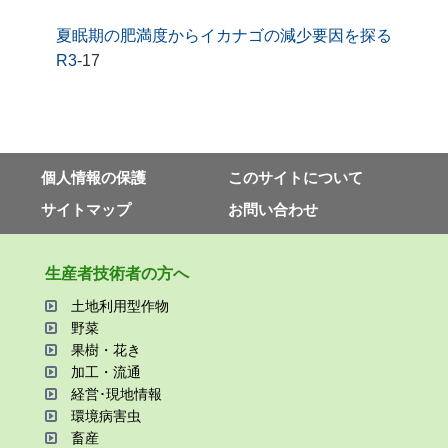
夏眠期の肥満度からイカナゴの減少要因を探る
R3
-17
個⼈情報の保護
このサイトについて
サイトマップ
お問い合わせ
⽣産者技術者の⽅へ
⼟地利⽤型作物
野菜
果樹・花き
加⼯・流通
経営･現地情報
環境病害⾍
畜産