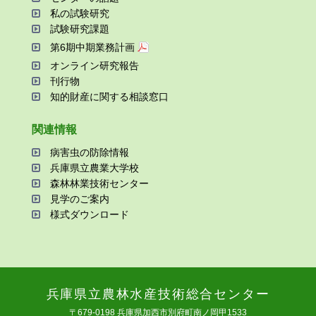
私の試験研究
試験研究課題
第6期中期業務計画
オンライン研究報告
刊⾏物
知的財産に関する相談窓⼝
関連情報
病害⾍の防除情報
兵庫県⽴農業⼤学校
森林林業技術センター
⾒学のご案内
様式ダウンロード
兵庫県⽴農林⽔産技術総合センター
〒679-0198 兵庫県加⻄市別府町南ノ岡甲1533