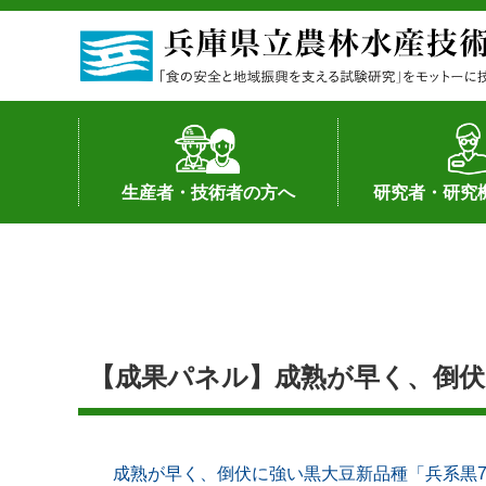
生産者・技術者の方へ
研究者・研究
野菜
果樹・花き
加工・流通
経営･現地情報
環境病害虫
畜産
森林林業
水産
基幹種雄牛の紹介
土地利用型作物
シーズ研究の成
産学官連携
知的財産の保有
知的財産の保有
研究員の受入
研究活動不正行
公的研究資金へ
研究者の紹介
【成果パネル】成熟が早く、倒伏に
成熟が早く、倒伏に強い黒大豆新品種「兵系黒