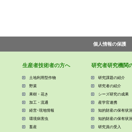
個⼈情報の保護
⽣産者技術者の⽅へ
研究者研究機関
⼟地利⽤型作物
研究課題の紹介
野菜
研究者の紹介
果樹・花き
シーズ研究の成果
加⼯・流通
産学官連携
経営･現地情報
知的財産の保有状
環境病害⾍
知的財産の保有状
畜産
研究員の受⼊