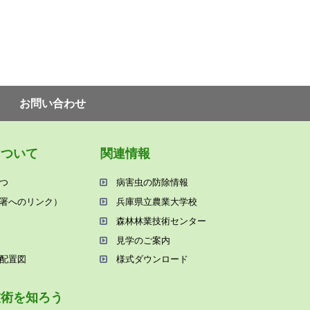
お問い合わせ
について
関連情報
つ
病害⾍の防除情報
署へのリンク）
兵庫県⽴農業⼤学校
森林林業技術センター
⾒学のご案内
配置図
様式ダウンロード
技術を知ろう