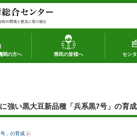
機関の方へ
県民の皆様へ
センタ
果
状況（特許）
状況（品種）
為への対応
の対応
畜産に関する新技術
森林林業に関する新技術
病害虫に関する新技術
食品加工に関する新技術
水産に関する新技術
作物や園芸に関する豆知識
病害虫に関する豆知識
畜産に関する豆知識
水産に関する豆知識
バイテク・農業環境・機械関係
食品加工に関する豆知識
森林林業に関する豆知識
作物や園芸に関する新技術
組織（各部
アクセス
沿革
所内の施設
所長あいさ
の豆知識
強い黒大豆新品種「兵系黒7号」の育成 
7号」の育成