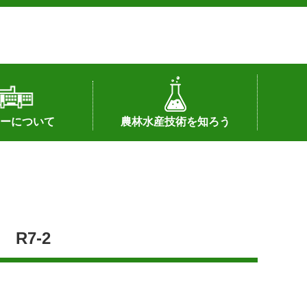
ーについて
農林水産技術を知ろう
署へのリンク）
配置図
つ
私の試験研究
試験研究課題
第6期中期業務計画
オンライン研究報告
刊行物
知的財産に関する相談窓口
センターの話題
R7-2