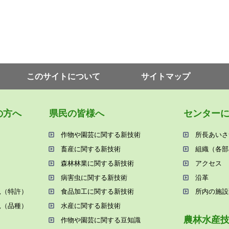
このサイトについて
サイトマップ
の⽅へ
県⺠の皆様へ
センター
作物や園芸に関する新技術
所⻑あいさ
畜産に関する新技術
組織（各部
森林林業に関する新技術
アクセス
病害⾍に関する新技術
沿⾰
況（特許）
⾷品加⼯に関する新技術
所内の施設
況（品種）
⽔産に関する新技術
農林⽔産
作物や園芸に関する⾖知識